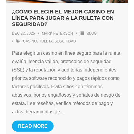
¿CÓMO ELEGIR EL MEJOR CASINO EN
LÍNEA PARA JUGAR A LA RULETA CON
SEGURIDAD?
DEC 22, 2025
MARK PETERSON
BLOG
CASINO
,
RULETA
,
SEGURIDAD
Para elegir un casino en línea seguro para la ruleta,
evalúa licencia válida, protocolos de seguridad
(SSL) y la reputación y auditorías independientes;
prioriza software reconocido y pagos rápidos como
factores positivos. Evita sitios con términos
abusivos, bonos engañosos y señales de riesgo de
estafa. Lee reseñas, verifica métodos de pago y
activa herramientas de
…
READ MORE