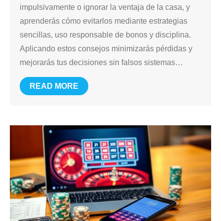
impulsivamente o ignorar la ventaja de la casa, y
aprenderás cómo evitarlos mediante estrategias
sencillas, uso responsable de bonos y disciplina.
Aplicando estos consejos minimizarás pérdidas y
mejorarás tus decisiones sin falsos sistemas
…
READ MORE