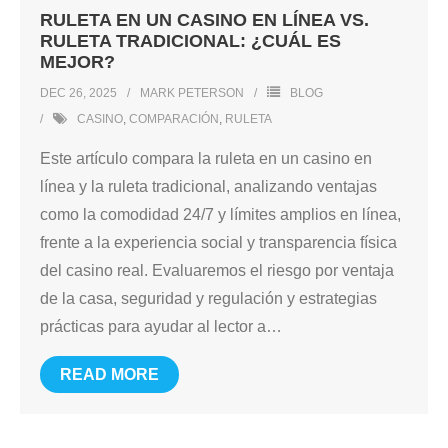
RULETA EN UN CASINO EN LÍNEA VS.
RULETA TRADICIONAL: ¿CUÁL ES
MEJOR?
DEC 26, 2025
MARK PETERSON
BLOG
CASINO
,
COMPARACIÓN
,
RULETA
Este artículo compara la ruleta en un casino en
línea y la ruleta tradicional, analizando ventajas
como la comodidad 24/7 y límites amplios en línea,
frente a la experiencia social y transparencia física
del casino real. Evaluaremos el riesgo por ventaja
de la casa, seguridad y regulación y estrategias
prácticas para ayudar al lector a
…
READ MORE