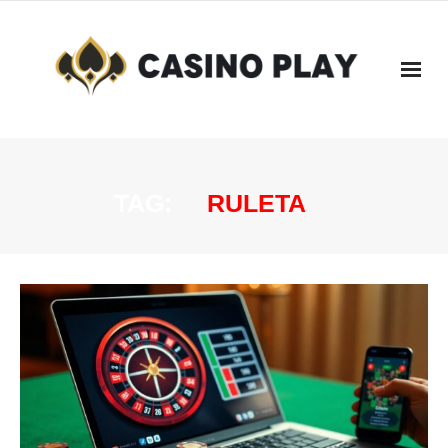
Skip
to
content
TAG:
RULETA