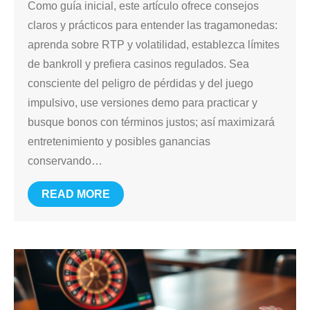
Como guía inicial, este artículo ofrece consejos
claros y prácticos para entender las tragamonedas:
aprenda sobre RTP y volatilidad, establezca límites
de bankroll y prefiera casinos regulados. Sea
consciente del peligro de pérdidas y del juego
impulsivo, use versiones demo para practicar y
busque bonos con términos justos; así maximizará
entretenimiento y posibles ganancias
conservando
…
READ MORE