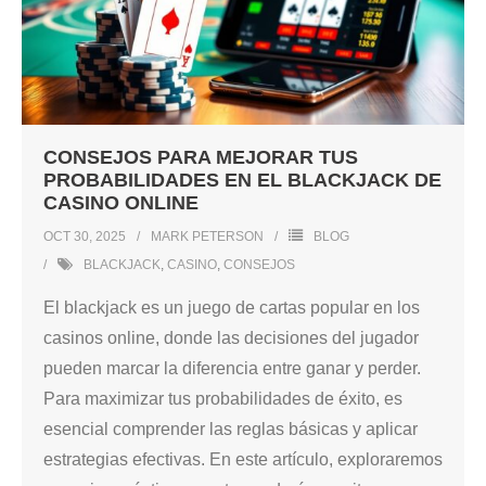
CONSEJOS PARA MEJORAR TUS
PROBABILIDADES EN EL BLACKJACK DE
CASINO ONLINE
OCT 30, 2025
MARK PETERSON
BLOG
BLACKJACK
,
CASINO
,
CONSEJOS
El blackjack es un juego de cartas popular en los
casinos online, donde las decisiones del jugador
pueden marcar la diferencia entre ganar y perder.
Para maximizar tus probabilidades de éxito, es
esencial comprender las reglas básicas y aplicar
estrategias efectivas. En este artículo, exploraremos