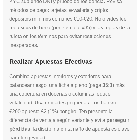
KYC subiendo DNI y prueba de residencia. Revisa
métodos de pago: tarjetas,
e-wallets
y cripto;
depósitos mínimos comunes €10-€20. No olvides leer
requisitos de bono (por ejemplo, x35) y las reglas de la
ruleta en los términos para evitar restricciones
inesperadas.
Realizar Apuestas Efectivas
Combina apuestas interiores y exteriores para
balancear riesgo: una ficha a pleno (paga
35:1
) más
una cobertura en docenas o columnas reduce
volatilidad. Usa unidades pequeñas: con bankroll
€200 apuesta €2 (1%) por giro. Ten presente la
diferencia de ventaja según variante y evita
perseguir
pérdidas
; la disciplina en tamaño de apuesta es clave
para longevidad.