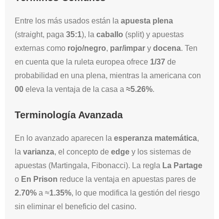
Entre los más usados están la
apuesta plena
(straight, paga
35:1
), la
caballo
(split) y apuestas
externas como
rojo/negro
,
par/impar
y
docena
. Ten
en cuenta que la ruleta europea ofrece
1/37
de
probabilidad en una plena, mientras la americana con
00
eleva la ventaja de la casa a
≈5.26%
.
Terminología Avanzada
En lo avanzado aparecen la
esperanza matemática
,
la
varianza
, el concepto de
edge
y los sistemas de
apuestas (Martingala, Fibonacci). La regla
La Partage
o
En Prison
reduce la ventaja en apuestas pares de
2.70%
a ≈
1.35%
, lo que modifica la gestión del riesgo
sin eliminar el beneficio del casino.