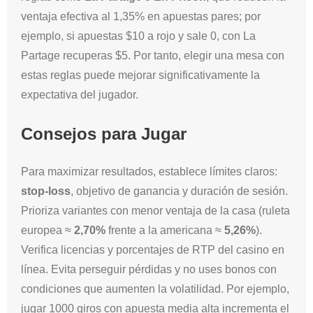
ventaja efectiva al 1,35% en apuestas pares; por
ejemplo, si apuestas $10 a rojo y sale 0, con La
Partage recuperas $5. Por tanto, elegir una mesa con
estas reglas puede mejorar significativamente la
expectativa del jugador.
Consejos para Jugar
Para maximizar resultados, establece límites claros:
stop-loss
, objetivo de ganancia y duración de sesión.
Prioriza variantes con menor ventaja de la casa (ruleta
europea ≈
2,70%
frente a la americana ≈
5,26%
).
Verifica licencias y porcentajes de RTP del casino en
línea. Evita perseguir pérdidas y no uses bonos con
condiciones que aumenten la volatilidad. Por ejemplo,
jugar 1000 giros con apuesta media alta incrementa el