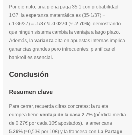
Por ejemplo, una plena paga 35:1 con probabilidad
1/37; la esperanza matemática es (35·1/37) +
(-1·36/37) =
-1/37 ≈ -0.0270
(≈
-2.70%
), demostrando
que ningún sistema cambia la ventaja a largo plazo.
Además, la
varianza
alta en apuestas internas implica
ganancias grandes pero infrecuentes; planificar el
bankroll es esencial.
Conclusión
Resumen clave
Para cerrar, recuerda cifras concretas: la ruleta
europea tiene
ventaja de la casa 2.7%
(pérdida media
de 0,27€ por cada 10€ apostados), la americana
5.26%
(≈0,53€ por 10€) y la francesa con
La Partage