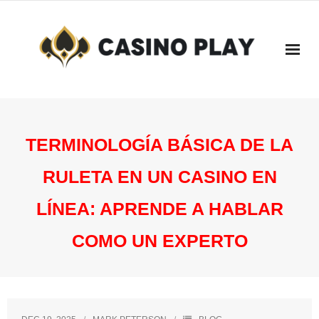
Skip
to
content
TERMINOLOGÍA BÁSICA DE LA
RULETA EN UN CASINO EN
LÍNEA: APRENDE A HABLAR
COMO UN EXPERTO