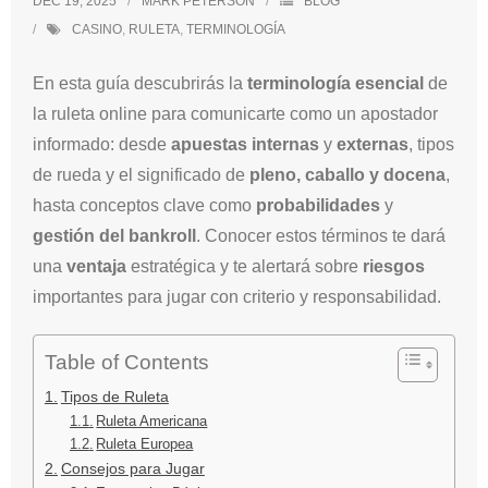
DEC 19, 2025
MARK PETERSON
BLOG
CASINO
,
RULETA
,
TERMINOLOGÍA
En esta guía descubrirás la
terminología esencial
de
la ruleta online para comunicarte como un apostador
informado: desde
apuestas internas
y
externas
, tipos
de rueda y el significado de
pleno, caballo y docena
,
hasta conceptos clave como
probabilidades
y
gestión del bankroll
. Conocer estos términos te dará
una
ventaja
estratégica y te alertará sobre
riesgos
importantes para jugar con criterio y responsabilidad.
Table of Contents
Tipos de Ruleta
Ruleta Americana
Ruleta Europea
Consejos para Jugar