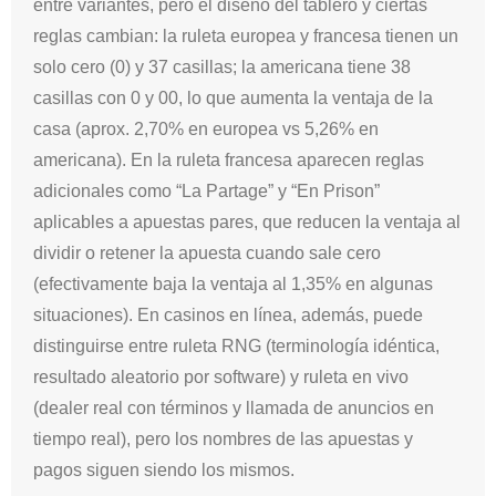
entre variantes, pero el diseño del tablero y ciertas
reglas cambian: la ruleta europea y francesa tienen un
solo cero (0) y 37 casillas; la americana tiene 38
casillas con 0 y 00, lo que aumenta la ventaja de la
casa (aprox. 2,70% en europea vs 5,26% en
americana). En la ruleta francesa aparecen reglas
adicionales como “La Partage” y “En Prison”
aplicables a apuestas pares, que reducen la ventaja al
dividir o retener la apuesta cuando sale cero
(efectivamente baja la ventaja al 1,35% en algunas
situaciones). En casinos en línea, además, puede
distinguirse entre ruleta RNG (terminología idéntica,
resultado aleatorio por software) y ruleta en vivo
(dealer real con términos y llamada de anuncios en
tiempo real), pero los nombres de las apuestas y
pagos siguen siendo los mismos.