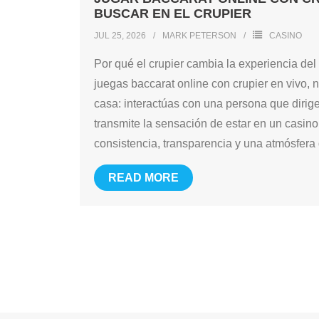
BUSCAR EN EL CRUPIER
JUL 25, 2026
MARK PETERSON
CASINO
Por qué el crupier cambia la experiencia de
juegas baccarat online con crupier en vivo, 
casa: interactúas con una persona que dirige
transmite la sensación de estar en un casino
consistencia, transparencia y una atmósfera 
READ MORE