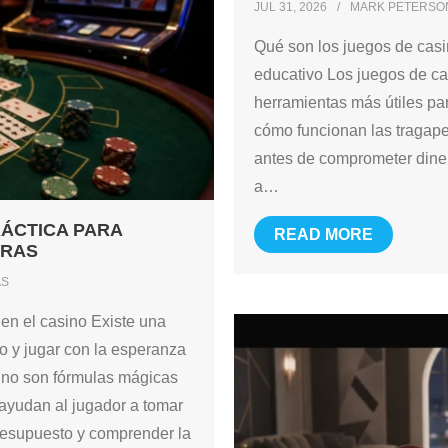
JUL 31, 2026
MARK PETERSO
Qué son los juegos de casin
educativo Los juegos de ca
herramientas más útiles pa
cómo funcionan las tragaperr
antes de comprometer dinero
a
…
RÁCTICA PARA
READ MORE
RRAS
AS
 en el casino Existe una
io y jugar con la esperanza
o no son fórmulas mágicas
 ayudan al jugador a tomar
resupuesto y comprender la