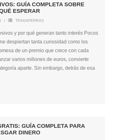
VOS: GUÍA COMPLETA SOBRE
 QUÉ ESPERAR
N
TRAGAPERRAS
esivos y por qué generan tanto interés Pocos
ine despiertan tanta curiosidad como los
promesa de un premio que crece con cada
nzar varios millones de euros, convierte
ategoría aparte. Sin embargo, detrás de esa
GRATIS: GUÍA COMPLETA PARA
ESGAR DINERO