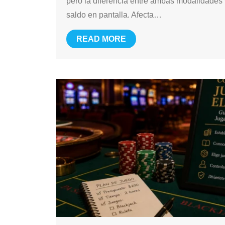
pero la diferencia entre ambas modalidades
saldo en pantalla. Afecta
…
READ MORE