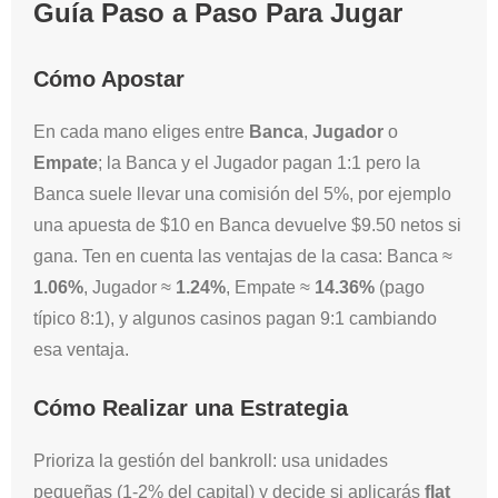
Guía Paso a Paso Para Jugar
Cómo Apostar
En cada mano eliges entre
Banca
,
Jugador
o
Empate
; la Banca y el Jugador pagan 1:1 pero la
Banca suele llevar una comisión del 5%, por ejemplo
una apuesta de $10 en Banca devuelve $9.50 netos si
gana. Ten en cuenta las ventajas de la casa: Banca ≈
1.06%
, Jugador ≈
1.24%
, Empate ≈
14.36%
(pago
típico 8:1), y algunos casinos pagan 9:1 cambiando
esa ventaja.
Cómo Realizar una Estrategia
Prioriza la gestión del bankroll: usa unidades
pequeñas (1-2% del capital) y decide si aplicarás
flat