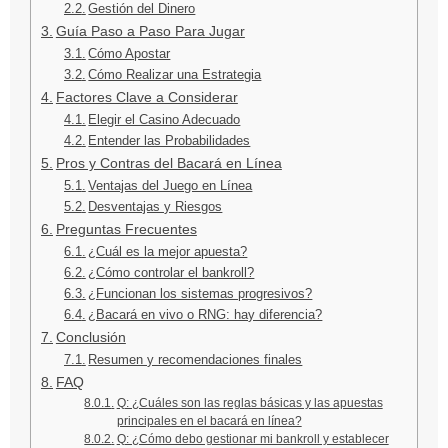
Gestión del Dinero
Guía Paso a Paso Para Jugar
Cómo Apostar
Cómo Realizar una Estrategia
Factores Clave a Considerar
Elegir el Casino Adecuado
Entender las Probabilidades
Pros y Contras del Bacará en Línea
Ventajas del Juego en Línea
Desventajas y Riesgos
Preguntas Frecuentes
¿Cuál es la mejor apuesta?
¿Cómo controlar el bankroll?
¿Funcionan los sistemas progresivos?
¿Bacará en vivo o RNG: hay diferencia?
Conclusión
Resumen y recomendaciones finales
FAQ
Q: ¿Cuáles son las reglas básicas y las apuestas
principales en el bacará en línea?
Q: ¿Cómo debo gestionar mi bankroll y establecer