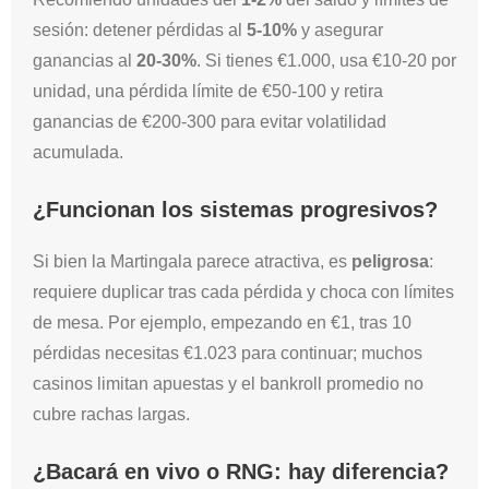
sesión: detener pérdidas al
5-10%
y asegurar
ganancias al
20-30%
. Si tienes €1.000, usa €10-20 por
unidad, una pérdida límite de €50-100 y retira
ganancias de €200-300 para evitar volatilidad
acumulada.
¿Funcionan los sistemas progresivos?
Si bien la Martingala parece atractiva, es
peligrosa
:
requiere duplicar tras cada pérdida y choca con límites
de mesa. Por ejemplo, empezando en €1, tras 10
pérdidas necesitas €1.023 para continuar; muchos
casinos limitan apuestas y el bankroll promedio no
cubre rachas largas.
¿Bacará en vivo o RNG: hay diferencia?