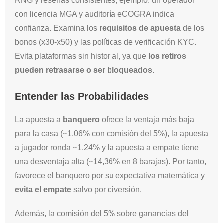
RNG y reseñas consistentes; ejemplo: un operador
con licencia MGA y auditoría eCOGRA indica
confianza. Examina los
requisitos de apuesta
de los
bonos (x30-x50) y las políticas de verificación KYC.
Evita plataformas sin historial, ya que
los retiros
pueden retrasarse o ser bloqueados
.
Entender las Probabilidades
La apuesta a
banquero
ofrece la ventaja más baja
para la casa (~1,06% con comisión del 5%), la apuesta
a jugador ronda ~1,24% y la apuesta a empate tiene
una desventaja alta (~14,36% en 8 barajas). Por tanto,
favorece el banquero por su expectativa matemática y
evita el empate
salvo por diversión.
Además, la comisión del 5% sobre ganancias del