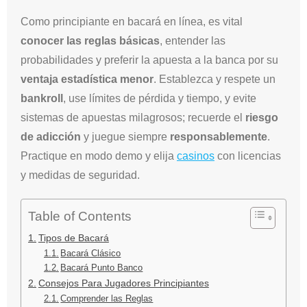
Como principiante en bacará en línea, es vital
conocer las reglas básicas
, entender las
probabilidades y preferir la apuesta a la banca por su
ventaja estadística menor
. Establezca y respete un
bankroll
, use límites de pérdida y tiempo, y evite
sistemas de apuestas milagrosos; recuerde el
riesgo
de adicción
y juegue siempre
responsablemente
.
Practique en modo demo y elija
casinos
con licencias
y medidas de seguridad.
Table of Contents
Tipos de Bacará
Bacará Clásico
Bacará Punto Banco
Consejos Para Jugadores Principiantes
Comprender las Reglas