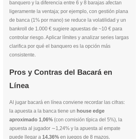
banquero y la diferencia entre 6 y 8 barajas afectan
ligeramente la ventaja; por ejemplo, con gestión plana
de banca (1% por mano) se reduce la volatilidad y un
bankroll de 1.000 € sugiere apuestas de ~10 € para
controlar riesgo. Aplicar límites y analizar series largas
clarifica por qué el banquero es la opción más
consistente.
Pros y Contras del Bacará en
Línea
Al jugar bacará en línea conviene recordar las cifras:
la apuesta a la banca tiene un
house edge
aproximado 1,06%
(con comisión típica del 5%), la
apuesta al jugador ∼1,24% y la apuesta al empate
puede llegar a
14,36%
en juegos de 8 mazos.