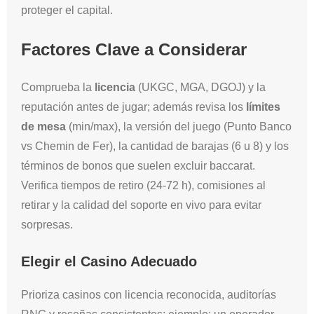
proteger el capital.
Factores Clave a Considerar
Comprueba la
licencia
(UKGC, MGA, DGOJ) y la
reputación antes de jugar; además revisa los
límites
de mesa
(min/max), la versión del juego (Punto Banco
vs Chemin de Fer), la cantidad de barajas (6 u 8) y los
términos de bonos que suelen excluir baccarat.
Verifica tiempos de retiro (24-72 h), comisiones al
retirar y la calidad del soporte en vivo para evitar
sorpresas.
Elegir el Casino Adecuado
Prioriza casinos con licencia reconocida, auditorías