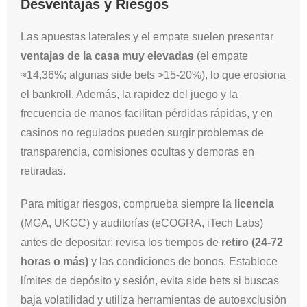
Desventajas y Riesgos
Las apuestas laterales y el empate suelen presentar
ventajas de la casa muy elevadas
(el empate
≈14,36%; algunas side bets >15-20%), lo que erosiona
el bankroll. Además, la rapidez del juego y la
frecuencia de manos facilitan pérdidas rápidas, y en
casinos no regulados pueden surgir problemas de
transparencia, comisiones ocultas y demoras en
retiradas.
Para mitigar riesgos, comprueba siempre la
licencia
(MGA, UKGC) y auditorías (eCOGRA, iTech Labs)
antes de depositar; revisa los tiempos de
retiro (24-72
horas o más)
y las condiciones de bonos. Establece
límites de depósito y sesión, evita side bets si buscas
baja volatilidad y utiliza herramientas de autoexclusión