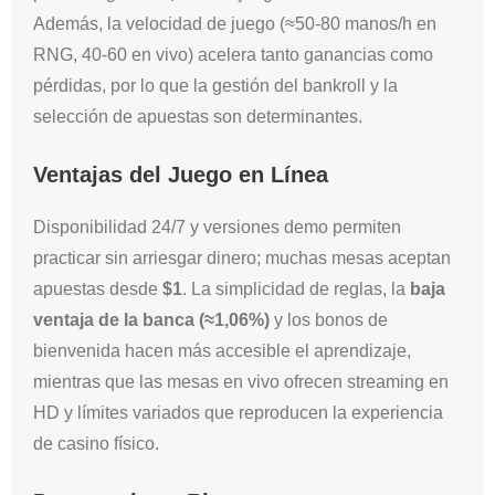
Además, la velocidad de juego (≈50-80 manos/h en
RNG, 40-60 en vivo) acelera tanto ganancias como
pérdidas, por lo que la gestión del bankroll y la
selección de apuestas son determinantes.
Ventajas del Juego en Línea
Disponibilidad 24/7 y versiones demo permiten
practicar sin arriesgar dinero; muchas mesas aceptan
apuestas desde
$1
. La simplicidad de reglas, la
baja
ventaja de la banca (≈1,06%)
y los bonos de
bienvenida hacen más accesible el aprendizaje,
mientras que las mesas en vivo ofrecen streaming en
HD y límites variados que reproducen la experiencia
de casino físico.