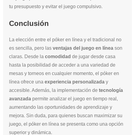
tu presupuesto y evitar el juego compulsivo.
Conclusión
La elección entre el póker en línea y el tradicional no
es sencilla, pero las
ventajas del juego en línea
son
claras. Desde la
comodidad
de jugar desde casa
hasta la posibilidad de acceder a una variedad de
mesas y torneos en cualquier momento, el póker en
línea ofrece una
experiencia personalizada
y
accesible. Además, la implementación de
tecnología
avanzada
permite analizar el juego en tiempo real,
aumentando las oportunidades de aprendizaje y
mejora. Sin duda, para quienes buscan maximizar su
juego, el póker en línea se presenta como una opción
superior y dinámica.