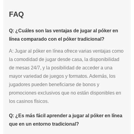
FAQ
Q: ¿Cuáles son las ventajas de jugar al póker en
línea comparado con el póker tradicional?
A: Jugar al póker en línea ofrece varias ventajas como
la comodidad de jugar desde casa, la disponibilidad
de mesas 24/7, y la posibilidad de acceder a una
mayor variedad de juegos y formatos. Además, los
jugadores pueden beneficiarse de bonos y
promociones exclusivos que no están disponibles en
los casinos físicos.
Q: ¿Es más fácil aprender a jugar al póker en línea
que en un entorno tradicional?