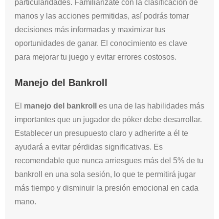
particularidades. Familiarízate con la clasificación de
manos y las acciones permitidas, así podrás tomar
decisiones más informadas y maximizar tus
oportunidades de ganar. El conocimiento es clave
para mejorar tu juego y evitar errores costosos.
Manejo del Bankroll
El
manejo del bankroll
es una de las habilidades más
importantes que un jugador de póker debe desarrollar.
Establecer un presupuesto claro y adherirte a él te
ayudará a evitar pérdidas significativas. Es
recomendable que nunca arriesgues más del 5% de tu
bankroll en una sola sesión, lo que te permitirá jugar
más tiempo y disminuir la presión emocional en cada
mano.