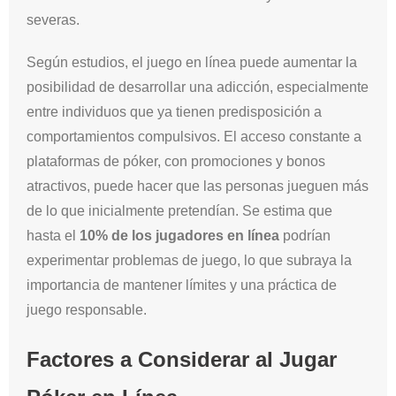
severas.
Según estudios, el juego en línea puede aumentar la
posibilidad de desarrollar una adicción, especialmente
entre individuos que ya tienen predisposición a
comportamientos compulsivos. El acceso constante a
plataformas de póker, con promociones y bonos
atractivos, puede hacer que las personas jueguen más
de lo que inicialmente pretendían. Se estima que
hasta el
10% de los jugadores en línea
podrían
experimentar problemas de juego, lo que subraya la
importancia de mantener límites y una práctica de
juego responsable.
Factores a Considerar al Jugar