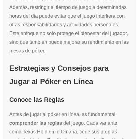
Además, restringir el tiempo de juego a determinadas
horas del día puede evitar que el juego interfiera con
otras responsabilidades y actividades personales.
Este enfoque no solo protege el bienestar del jugador,
sino que también puede mejorar su rendimiento en las
mesas de póker.
Estrategias y Consejos para
Jugar al Póker en Línea
Conoce las Reglas
Antes de jugar al póker en línea, es fundamental
comprender las reglas
del juego. Cada variante,
como Texas Hold’em o Omaha, tiene sus propias