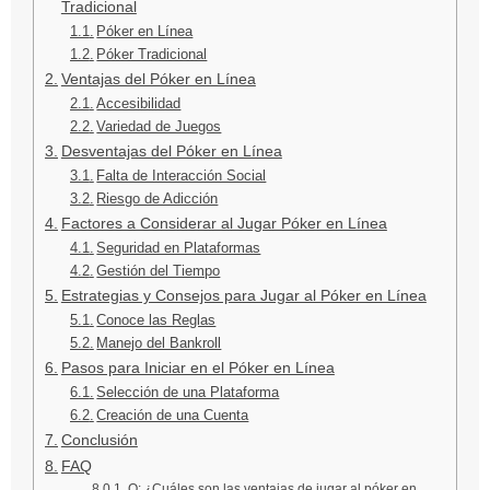
Tradicional
Póker en Línea
Póker Tradicional
Ventajas del Póker en Línea
Accesibilidad
Variedad de Juegos
Desventajas del Póker en Línea
Falta de Interacción Social
Riesgo de Adicción
Factores a Considerar al Jugar Póker en Línea
Seguridad en Plataformas
Gestión del Tiempo
Estrategias y Consejos para Jugar al Póker en Línea
Conoce las Reglas
Manejo del Bankroll
Pasos para Iniciar en el Póker en Línea
Selección de una Plataforma
Creación de una Cuenta
Conclusión
FAQ
Q: ¿Cuáles son las ventajas de jugar al póker en