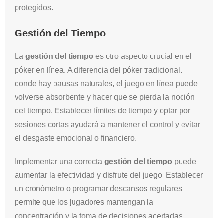
protegidos.
Gestión del Tiempo
La
gestión del tiempo
es otro aspecto crucial en el
póker en línea. A diferencia del póker tradicional,
donde hay pausas naturales, el juego en línea puede
volverse absorbente y hacer que se pierda la noción
del tiempo. Establecer límites de tiempo y optar por
sesiones cortas ayudará a mantener el control y evitar
el desgaste emocional o financiero.
Implementar una correcta
gestión del tiempo
puede
aumentar la efectividad y disfrute del juego. Establecer
un cronómetro o programar descansos regulares
permite que los jugadores mantengan la
concentración y la toma de decisiones acertadas.