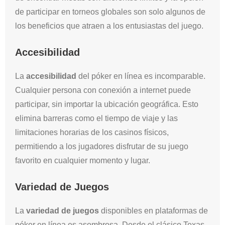
de participar en torneos globales son solo algunos de
los beneficios que atraen a los entusiastas del juego.
Accesibilidad
La
accesibilidad
del póker en línea es incomparable.
Cualquier persona con conexión a internet puede
participar, sin importar la ubicación geográfica. Esto
elimina barreras como el tiempo de viaje y las
limitaciones horarias de los casinos físicos,
permitiendo a los jugadores disfrutar de su juego
favorito en cualquier momento y lugar.
Variedad de Juegos
La
variedad de juegos
disponibles en plataformas de
póker en línea es asombrosa. Desde el clásico Texas