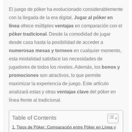
El juego de póker ha evolucionado considerablemente
con la llegada de la era digital.
Jugar al póker en
línea
ofrece múltiples
ventajas
en comparación con el
póker tradicional
. Desde la comodidad de jugar
desde casa hasta la posibilidad de acceder a
numerosas mesas y torneos
en cualquier momento,
esta modalidad satisface las necesidades de
jugadores de todos los niveles. Además, los
bonos y
promociones
son atractivos, lo que permite
maximizar la experiencia de juego. Este artículo
analizará estas y otras
ventajas clave
del póker en
línea frente al tradicional.
Table of Contents
Tipos de Póker: Comparación entre Póker en Línea y