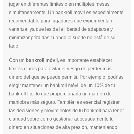
jugar en diferentes límites o en múltiples mesas
simultáneamente. Un bankroll móvil es especialmente
recomendable para jugadores que experimentan
varianza, ya que les da la libertad de adaptarse y
minimizar pérdidas cuando la suerte no está de su
lado.
Con un
bankroll móvil
, es importante establecer
límites claros para evitar el riesgo de perder más
dinero del que se puede permitir. Por ejemplo, podrías
elegir mantener un bankroll móvil de un 10% de tu
bankroll fijo, lo que proporcionaría un margen de
maniobra más seguro. También es esencial registrar
las decisiones y movimientos de tu bankroll para tener
claridad sobre cómo gestionar adecuadamente tu
dinero en situaciones de alta presión, manteniendo