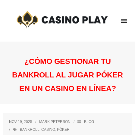
Skip
to
content
¿CÓMO GESTIONAR TU
BANKROLL AL JUGAR PÓKER
EN UN CASINO EN LÍNEA?
NOV 19, 2025
MARK PETERSON
BLOG
BANKROLL
,
CASINO
,
PÓKER