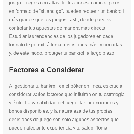
juego. Juegos con altas fluctuaciones, como el póker
en formato de “sit and go”, pueden requerir un bankroll
más grande que los juegos cash, donde puedes
controlar tus apuestas de manera más directa.
Estudiar las tendencias de los jugadores en cada
formato te permitirá tomar decisiones más informadas
y, de este modo, proteger tu bankroll a largo plazo.
Factores a Considerar
Al gestionar tu bankroll en el póker en línea, es crucial
considerar varios factores que influirán en tu estrategia
y éxito. La variabilidad del juego, las promociones y
bonos disponibles, y la naturaleza de tus propias
decisiones de juego son solo algunos aspectos que
pueden afectar tu experiencia y tu saldo. Tomar