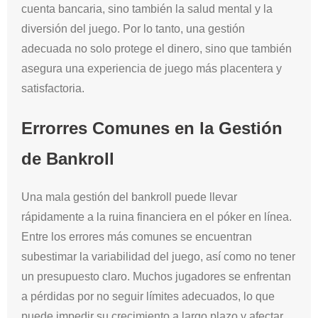
cuenta bancaria, sino también la salud mental y la
diversión del juego. Por lo tanto, una gestión
adecuada no solo protege el dinero, sino que también
asegura una experiencia de juego más placentera y
satisfactoria.
Errorres Comunes en la Gestión
de Bankroll
Una mala gestión del bankroll puede llevar
rápidamente a la ruina financiera en el póker en línea.
Entre los errores más comunes se encuentran
subestimar la variabilidad del juego, así como no tener
un presupuesto claro. Muchos jugadores se enfrentan
a pérdidas por no seguir límites adecuados, lo que
puede impedir su crecimiento a largo plazo y afectar