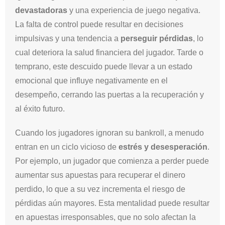
devastadoras
y una experiencia de juego negativa.
La falta de control puede resultar en decisiones
impulsivas y una tendencia a
perseguir pérdidas
, lo
cual deteriora la salud financiera del jugador. Tarde o
temprano, este descuido puede llevar a un estado
emocional que influye negativamente en el
desempeño, cerrando las puertas a la recuperación y
al éxito futuro.
Cuando los jugadores ignoran su bankroll, a menudo
entran en un ciclo vicioso de
estrés y desesperación
.
Por ejemplo, un jugador que comienza a perder puede
aumentar sus apuestas para recuperar el dinero
perdido, lo que a su vez incrementa el riesgo de
pérdidas aún mayores. Esta mentalidad puede resultar
en apuestas irresponsables, que no solo afectan la