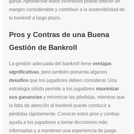
ganar. Aprovechar estos incentivos puede ofrecer un
margen considerable y contribuir a la sostenibilidad de
tu bankroll a largo plazo.
Pros y Contras de una Buena
Gestión de Bankroll
La gestión adecuada del bankroll tiene
ventajas
significativas
, pero también presenta algunos
desafíos
que los jugadores deben considerar. Una
estrategia sólida permite a los jugadores
maximizar
sus ganancias
y minimizar las pérdidas, mientras que
la falta de atención al bankroll puede conducir a
pérdidas rápidamente. Conocer estos pros y contras
ayuda a los jugadores a tomar decisiones más
informadas y a mantener una experiencia de juego