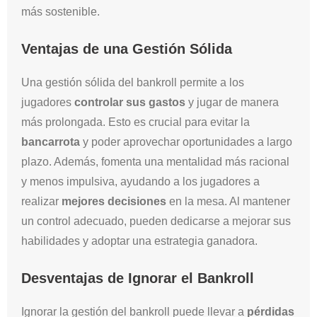
más sostenible.
Ventajas de una Gestión Sólida
Una gestión sólida del bankroll permite a los
jugadores
controlar sus gastos
y jugar de manera
más prolongada. Esto es crucial para evitar la
bancarrota
y poder aprovechar oportunidades a largo
plazo. Además, fomenta una mentalidad más racional
y menos impulsiva, ayudando a los jugadores a
realizar
mejores decisiones
en la mesa. Al mantener
un control adecuado, pueden dedicarse a mejorar sus
habilidades y adoptar una estrategia ganadora.
Desventajas de Ignorar el Bankroll
Ignorar la gestión del bankroll puede llevar a
pérdidas