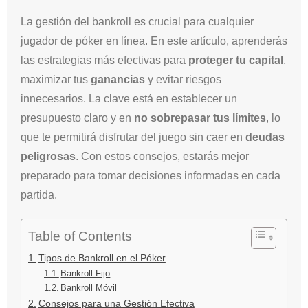
La gestión del bankroll es crucial para cualquier
jugador de póker en línea. En este artículo, aprenderás
las estrategias más efectivas para
proteger tu capital
,
maximizar tus
ganancias
y evitar riesgos
innecesarios. La clave está en establecer un
presupuesto claro y en
no sobrepasar tus límites
, lo
que te permitirá disfrutar del juego sin caer en
deudas
peligrosas
. Con estos consejos, estarás mejor
preparado para tomar decisiones informadas en cada
partida.
Table of Contents
Tipos de Bankroll en el Póker
Bankroll Fijo
Bankroll Móvil
Consejos para una Gestión Efectiva