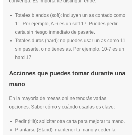
convenga. Es importante distinguir entre:
Totales blandos (soft): incluyen un as contado como
11. Por ejemplo, A-6 es un soft 17. Puedes pedir
carta sin riesgo inmediato de pasarte.
Totales duros (hard): no puedes usar un as como 11
sin pasarte, o no tienes as. Por ejemplo, 10-7 es un
hard 17.
Acciones que puedes tomar durante una
mano
En la mayoría de mesas online tendrás varias
opciones. Saber cómo y cuándo usarlas es clave:
Pedir (Hit): solicitar otra carta para mejorar tu mano.
Plantarse (Stand): mantener tu mano y ceder la