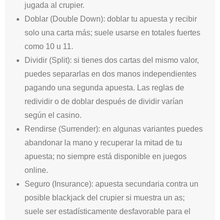
jugada al crupier.
Doblar (Double Down): doblar tu apuesta y recibir
solo una carta más; suele usarse en totales fuertes
como 10 u 11.
Dividir (Split): si tienes dos cartas del mismo valor,
puedes separarlas en dos manos independientes
pagando una segunda apuesta. Las reglas de
redividir o de doblar después de dividir varían
según el casino.
Rendirse (Surrender): en algunas variantes puedes
abandonar la mano y recuperar la mitad de tu
apuesta; no siempre está disponible en juegos
online.
Seguro (Insurance): apuesta secundaria contra un
posible blackjack del crupier si muestra un as;
suele ser estadísticamente desfavorable para el