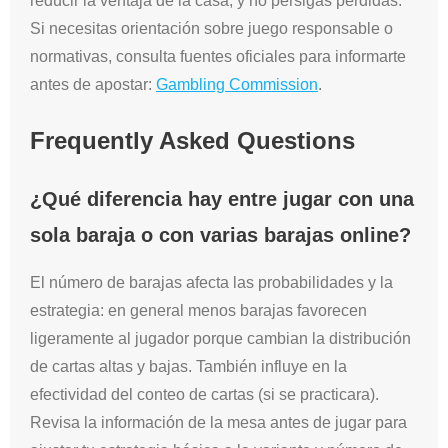
reducir la ventaja de la casa, y no persigas pérdidas.
Si necesitas orientación sobre juego responsable o
normativas, consulta fuentes oficiales para informarte
antes de apostar:
Gambling Commission
.
Frequently Asked Questions
¿Qué diferencia hay entre jugar con una
sola baraja o con varias barajas online?
El número de barajas afecta las probabilidades y la
estrategia: en general menos barajas favorecen
ligeramente al jugador porque cambian la distribución
de cartas altas y bajas. También influye en la
efectividad del conteo de cartas (si se practicara).
Revisa la información de la mesa antes de jugar para