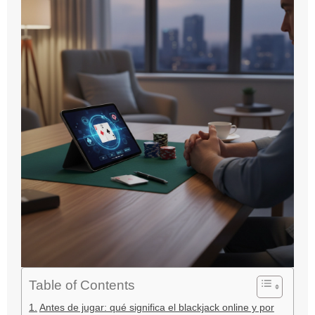
Table of Contents
Antes de jugar: qué significa el blackjack online y por