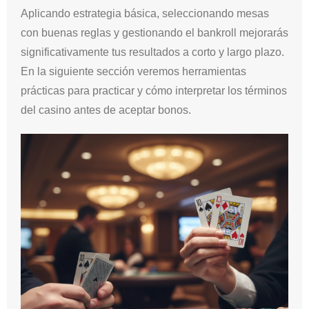
Aplicando estrategia básica, seleccionando mesas
con buenas reglas y gestionando el bankroll mejorarás
significativamente tus resultados a corto y largo plazo.
En la siguiente sección veremos herramientas
prácticas para practicar y cómo interpretar los términos
del casino antes de aceptar bonos.