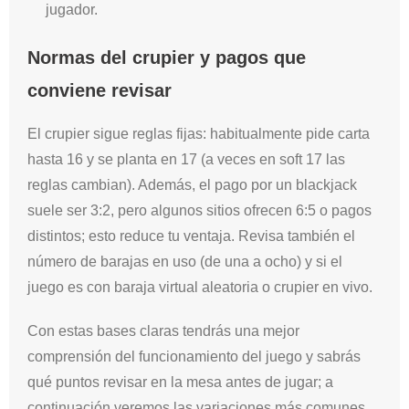
jugador.
Normas del crupier y pagos que
conviene revisar
El crupier sigue reglas fijas: habitualmente pide carta
hasta 16 y se planta en 17 (a veces en soft 17 las
reglas cambian). Además, el pago por un blackjack
suele ser 3:2, pero algunos sitios ofrecen 6:5 o pagos
distintos; esto reduce tu ventaja. Revisa también el
número de barajas en uso (de una a ocho) y si el
juego es con baraja virtual aleatoria o crupier en vivo.
Con estas bases claras tendrás una mejor
comprensión del funcionamiento del juego y sabrás
qué puntos revisar en la mesa antes de jugar; a
continuación veremos las variaciones más comunes