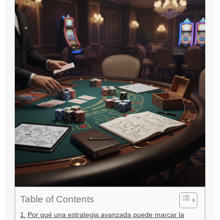
Table of Contents
Por qué una estrategia avanzada puede marcar la