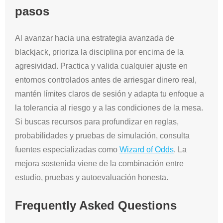
pasos
Al avanzar hacia una estrategia avanzada de
blackjack, prioriza la disciplina por encima de la
agresividad. Practica y valida cualquier ajuste en
entornos controlados antes de arriesgar dinero real,
mantén límites claros de sesión y adapta tu enfoque a
la tolerancia al riesgo y a las condiciones de la mesa.
Si buscas recursos para profundizar en reglas,
probabilidades y pruebas de simulación, consulta
fuentes especializadas como
Wizard of Odds
. La
mejora sostenida viene de la combinación entre
estudio, pruebas y autoevaluación honesta.
Frequently Asked Questions