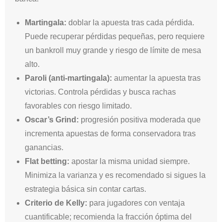
Martingala:
doblar la apuesta tras cada pérdida.
Puede recuperar pérdidas pequeñas, pero requiere
un bankroll muy grande y riesgo de límite de mesa
alto.
Paroli (anti-martingala):
aumentar la apuesta tras
victorias. Controla pérdidas y busca rachas
favorables con riesgo limitado.
Oscar’s Grind:
progresión positiva moderada que
incrementa apuestas de forma conservadora tras
ganancias.
Flat betting:
apostar la misma unidad siempre.
Minimiza la varianza y es recomendado si sigues la
estrategia básica sin contar cartas.
Criterio de Kelly:
para jugadores con ventaja
cuantificable; recomienda la fracción óptima del