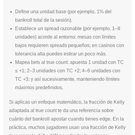
Define una unidad base (por ejemplo, 1% del
bankroll total de la sesión).
Establece un spread razonable (por ejemplo, 1–8
unidades) acorde al entorno: mesas con límites
bajos requieren spreads pequeños; en casinos con
tolerancia alta puedes estirar un poco más.
Mapea bets al true count: apuesta 1 unidad con TC
≤ +1; 2–3 unidades con TC +2; 4–6 unidades con
TC +3; y así sucesivamente, manteniendo límites
máximos predefinidos.
Si aplicas un enfoque matemático, la fracción de Kelly
adaptada al true count te da una referencia sobre
cuánto del bankroll apostar cuando tienes edge. En la
práctica, muchos jugadores usan una fracción de Kelly