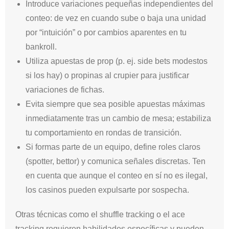
Introduce variaciones pequeñas independientes del
conteo: de vez en cuando sube o baja una unidad
por “intuición” o por cambios aparentes en tu
bankroll.
Utiliza apuestas de prop (p. ej. side bets modestos
si los hay) o propinas al crupier para justificar
variaciones de fichas.
Evita siempre que sea posible apuestas máximas
inmediatamente tras un cambio de mesa; estabiliza
tu comportamiento en rondas de transición.
Si formas parte de un equipo, define roles claros
(spotter, bettor) y comunica señales discretas. Ten
en cuenta que aunque el conteo en sí no es ilegal,
los casinos pueden expulsarte por sospecha.
Otras técnicas como el shuffle tracking o el ace
tracking requieren habilidades específicas y pueden