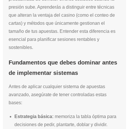
presión sube. Aprenderás a distinguir entre técnicas
que alteran la ventaja del casino (como el conteo de
cartas) y métodos que únicamente gestionan el
tamaño de tus apuestas. Entender esta diferencia es
esencial para planificar sesiones rentables y
sostenibles.
Fundamentos que debes dominar antes
de implementar sistemas
Antes de aplicar cualquier sistema de apuestas
avanzado, asegúrate de tener controladas estas
bases:
Estrategia básica:
memoriza la tabla óptima para
decisiones de pedir, plantarte, doblar y dividir.