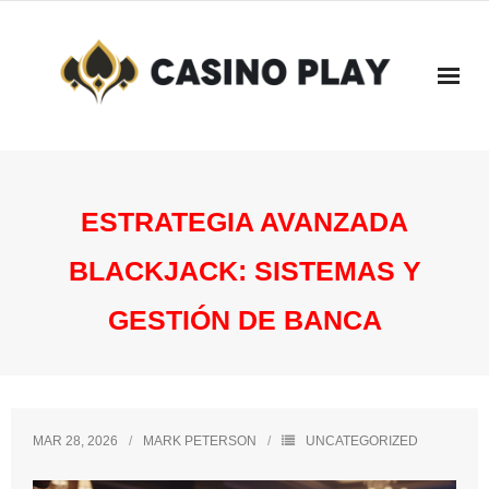
Skip
to
content
ESTRATEGIA AVANZADA
BLACKJACK: SISTEMAS Y
GESTIÓN DE BANCA
MAR 28, 2026
MARK PETERSON
UNCATEGORIZED