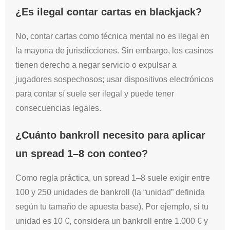
¿Es ilegal contar cartas en blackjack?
No, contar cartas como técnica mental no es ilegal en
la mayoría de jurisdicciones. Sin embargo, los casinos
tienen derecho a negar servicio o expulsar a
jugadores sospechosos; usar dispositivos electrónicos
para contar sí suele ser ilegal y puede tener
consecuencias legales.
¿Cuánto bankroll necesito para aplicar
un spread 1–8 con conteo?
Como regla práctica, un spread 1–8 suele exigir entre
100 y 250 unidades de bankroll (la “unidad” definida
según tu tamaño de apuesta base). Por ejemplo, si tu
unidad es 10 €, considera un bankroll entre 1.000 € y