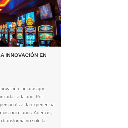
A INNOVACIÓN EN
innovación, notarás que
vanzada cada año. Por
a personalizar la experiencia
timos cinco años. Además,
a transforma no solo la