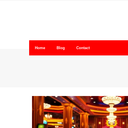
Skip
to
content
Home
Blog
Contact