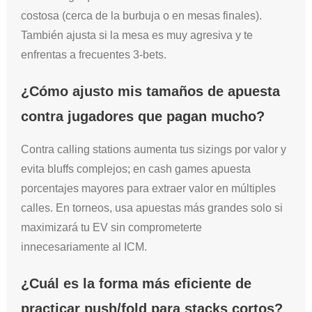
costosa (cerca de la burbuja o en mesas finales).
También ajusta si la mesa es muy agresiva y te
enfrentas a frecuentes 3-bets.
¿Cómo ajusto mis tamaños de apuesta
contra jugadores que pagan mucho?
Contra calling stations aumenta tus sizings por valor y
evita bluffs complejos; en cash games apuesta
porcentajes mayores para extraer valor en múltiples
calles. En torneos, usa apuestas más grandes solo si
maximizará tu EV sin comprometerte
innecesariamente al ICM.
¿Cuál es la forma más eficiente de
practicar push/fold para stacks cortos?