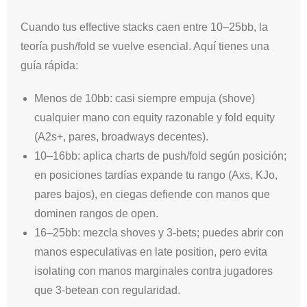
Cuando tus effective stacks caen entre 10–25bb, la
teoría push/fold se vuelve esencial. Aquí tienes una
guía rápida:
Menos de 10bb: casi siempre empuja (shove)
cualquier mano con equity razonable y fold equity
(A2s+, pares, broadways decentes).
10–16bb: aplica charts de push/fold según posición;
en posiciones tardías expande tu rango (Axs, KJo,
pares bajos), en ciegas defiende con manos que
dominen rangos de open.
16–25bb: mezcla shoves y 3‑bets; puedes abrir con
manos especulativas en late position, pero evita
isolating con manos marginales contra jugadores
que 3‑betean con regularidad.