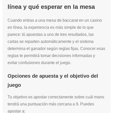
línea y qué esperar en la mesa
Cuando entras a una mesa de baccarat en un casino
en línea, la experiencia es más simple de lo que
parece: tú apuestas a uno de tres resultados, las
cartas se reparten automáticamente y el sistema
determina el ganador según reglas fijas. Conocer esas
reglas te permitirá tomar decisiones informadas y
evitar confusiones durante el juego.
Opciones de apuesta y el objetivo del
juego
Tu objetivo es apostar correctamente sobre cuál mano
tendrá una puntuación más cercana a 9. Puedes
apostar a: