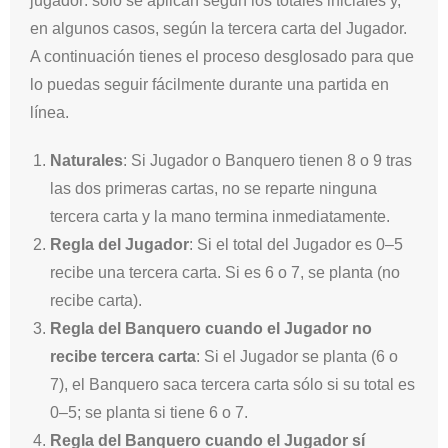
jugador: sólo se aplican según los totales iniciales y,
en algunos casos, según la tercera carta del Jugador.
A continuación tienes el proceso desglosado para que
lo puedas seguir fácilmente durante una partida en
línea.
Naturales
: Si Jugador o Banquero tienen 8 o 9 tras
las dos primeras cartas, no se reparte ninguna
tercera carta y la mano termina inmediatamente.
Regla del Jugador
: Si el total del Jugador es 0–5
recibe una tercera carta. Si es 6 o 7, se planta (no
recibe carta).
Regla del Banquero cuando el Jugador no
recibe tercera carta
: Si el Jugador se planta (6 o
7), el Banquero saca tercera carta sólo si su total es
0–5; se planta si tiene 6 o 7.
Regla del Banquero cuando el Jugador sí