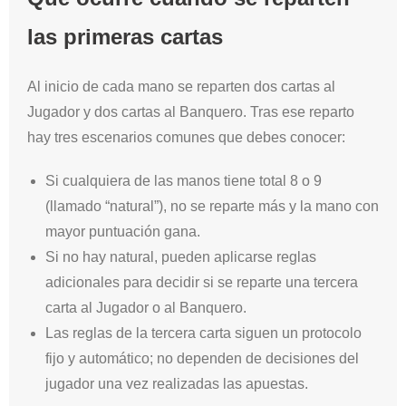
las primeras cartas
Al inicio de cada mano se reparten dos cartas al
Jugador y dos cartas al Banquero. Tras ese reparto
hay tres escenarios comunes que debes conocer:
Si cualquiera de las manos tiene total 8 o 9
(llamado “natural”), no se reparte más y la mano con
mayor puntuación gana.
Si no hay natural, pueden aplicarse reglas
adicionales para decidir si se reparte una tercera
carta al Jugador o al Banquero.
Las reglas de la tercera carta siguen un protocolo
fijo y automático; no dependen de decisiones del
jugador una vez realizadas las apuestas.