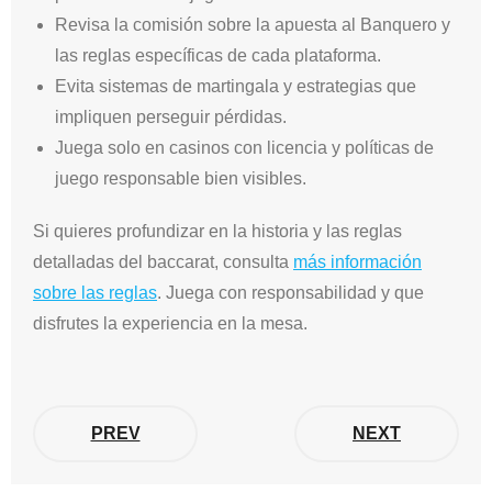
Revisa la comisión sobre la apuesta al Banquero y
las reglas específicas de cada plataforma.
Evita sistemas de martingala y estrategias que
impliquen perseguir pérdidas.
Juega solo en casinos con licencia y políticas de
juego responsable bien visibles.
Si quieres profundizar en la historia y las reglas
detalladas del baccarat, consulta
más información
sobre las reglas
. Juega con responsabilidad y que
disfrutes la experiencia en la mesa.
PREV
NEXT