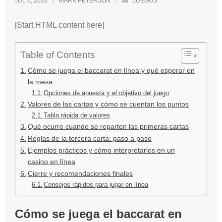
JUL 6, 2026
MARK PETERSON
JUEGOS
[Start HTML content here]
Table of Contents
Cómo se juega el baccarat en línea y qué esperar en
la mesa
Opciones de apuesta y el objetivo del juego
Valores de las cartas y cómo se cuentan los puntos
Tabla rápida de valores
Qué ocurre cuando se reparten las primeras cartas
Reglas de la tercera carta: paso a paso
Ejemplos prácticos y cómo interpretarlos en un
casino en línea
Cierre y recomendaciones finales
Consejos rápidos para jugar en línea
Cómo se juega el baccarat en