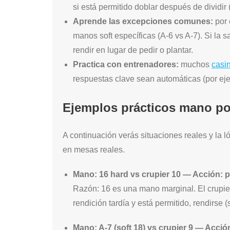
si está permitido doblar después de dividir
Aprende las excepciones comunes:
por 
manos soft específicas (A-6 vs A-7). Si la
rendir en lugar de pedir o plantar.
Practica con entrenadores:
muchos
casi
respuestas clave sean automáticas (por ejem
Ejemplos prácticos mano p
A continuación verás situaciones reales y la l
en mesas reales.
Mano: 16 hard vs crupier 10 — Acción: p
Razón: 16 es una mano marginal. El crupier 
rendición tardía y está permitido, rendirse 
Mano: A-7 (soft 18) vs crupier 9 — Acción