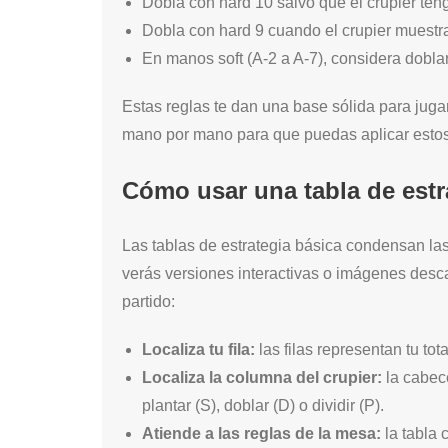
Dobla con hard 10 salvo que el crupier ten
Dobla con hard 9 cuando el crupier muestr
En manos soft (A-2 a A-7), considera dobla
Estas reglas te dan una base sólida para juga
mano por mano para que puedas aplicar estos
Cómo usar una tabla de estra
Las tablas de estrategia básica condensan las
verás versiones interactivas o imágenes desca
partido:
Localiza tu fila:
las filas representan tu tot
Localiza la columna del crupier:
la cabece
plantar (S), doblar (D) o dividir (P).
Atiende a las reglas de la mesa:
la tabla 