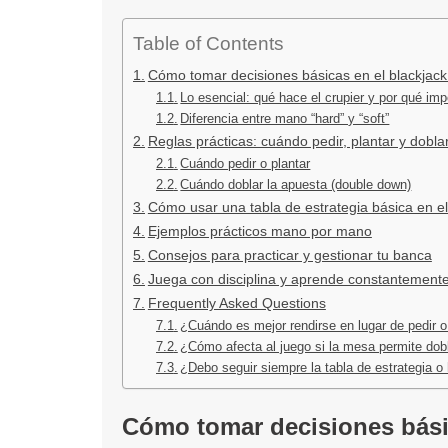
Table of Contents
Cómo tomar decisiones básicas en el blackjack
Lo esencial: qué hace el crupier y por qué imp
Diferencia entre mano “hard” y “soft”
Reglas prácticas: cuándo pedir, plantar y dobla
Cuándo pedir o plantar
Cuándo doblar la apuesta (double down)
Cómo usar una tabla de estrategia básica en el
Ejemplos prácticos mano por mano
Consejos para practicar y gestionar tu banca
Juega con disciplina y aprende constantement
Frequently Asked Questions
¿Cuándo es mejor rendirse en lugar de pedir o
¿Cómo afecta al juego si la mesa permite dob
¿Debo seguir siempre la tabla de estrategia 
Cómo tomar decisiones básic