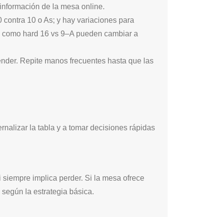
 información de la mesa online.
 contra 10 o As; y hay variaciones para
nos como hard 16 vs 9–A pueden cambiar a
render. Repite manos frecuentes hasta que las
rnalizar la tabla y a tomar decisiones rápidas
i siempre implica perder. Si la mesa ofrece
n según la estrategia básica.