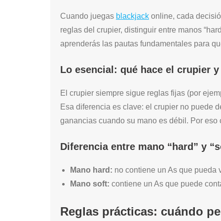
Cuando juegas
blackjack
online, cada decisió
reglas del crupier, distinguir entre manos “har
aprenderás las pautas fundamentales para que
Lo esencial: qué hace el crupier 
El crupier siempre sigue reglas fijas (por eje
Esa diferencia es clave: el crupier no puede d
ganancias cuando su mano es débil. Por eso con
Diferencia entre mano “hard” y “s
Mano hard:
no contiene un As que pueda va
Mano soft:
contiene un As que puede conta
Reglas prácticas: cuándo ped