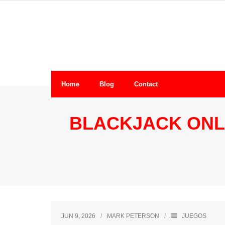
Skip
to
content
Home
Blog
Contact
BLACKJACK ONL
JUN 9, 2026
MARK PETERSON
JUEGOS