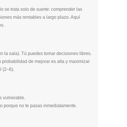
No se trata solo de suerte: comprender las
cisiones más rentables a largo plazo. Aquí
es.
n la sala). Tú puedes tomar decisiones libres.
u probabilidad de mejorar es alta y maximizar
l (2–6).
s vulnerable.
go porque no te pasas inmediatamente.