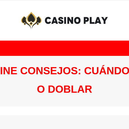
INE CONSEJOS: CUÁNDO 
O DOBLAR