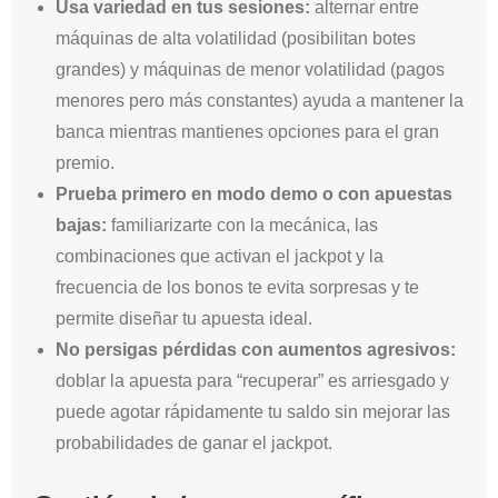
Usa variedad en tus sesiones:
alternar entre
máquinas de alta volatilidad (posibilitan botes
grandes) y máquinas de menor volatilidad (pagos
menores pero más constantes) ayuda a mantener la
banca mientras mantienes opciones para el gran
premio.
Prueba primero en modo demo o con apuestas
bajas:
familiarizarte con la mecánica, las
combinaciones que activan el jackpot y la
frecuencia de los bonos te evita sorpresas y te
permite diseñar tu apuesta ideal.
No persigas pérdidas con aumentos agresivos:
doblar la apuesta para “recuperar” es arriesgado y
puede agotar rápidamente tu saldo sin mejorar las
probabilidades de ganar el jackpot.