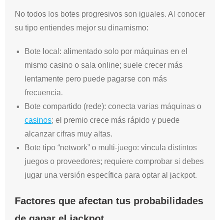
No todos los botes progresivos son iguales. Al conocer
su tipo entiendes mejor su dinamismo:
Bote local: alimentado solo por máquinas en el
mismo casino o sala online; suele crecer más
lentamente pero puede pagarse con más
frecuencia.
Bote compartido (rede): conecta varias máquinas o
casinos
; el premio crece más rápido y puede
alcanzar cifras muy altas.
Bote tipo “network” o multi-juego: vincula distintos
juegos o proveedores; requiere comprobar si debes
jugar una versión específica para optar al jackpot.
Factores que afectan tus probabilidades
de ganar el jackpot