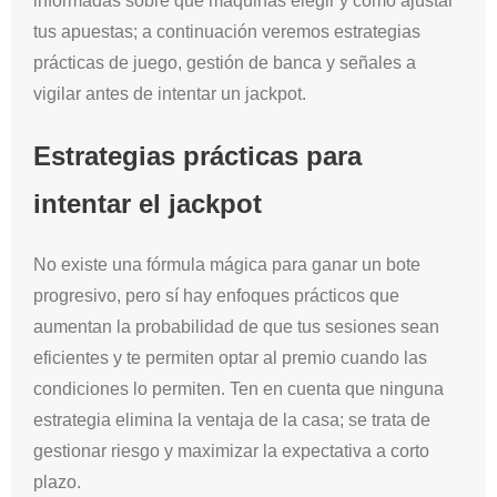
informadas sobre qué máquinas elegir y cómo ajustar
tus apuestas; a continuación veremos estrategias
prácticas de juego, gestión de banca y señales a
vigilar antes de intentar un jackpot.
Estrategias prácticas para
intentar el jackpot
No existe una fórmula mágica para ganar un bote
progresivo, pero sí hay enfoques prácticos que
aumentan la probabilidad de que tus sesiones sean
eficientes y te permiten optar al premio cuando las
condiciones lo permiten. Ten en cuenta que ninguna
estrategia elimina la ventaja de la casa; se trata de
gestionar riesgo y maximizar la expectativa a corto
plazo.