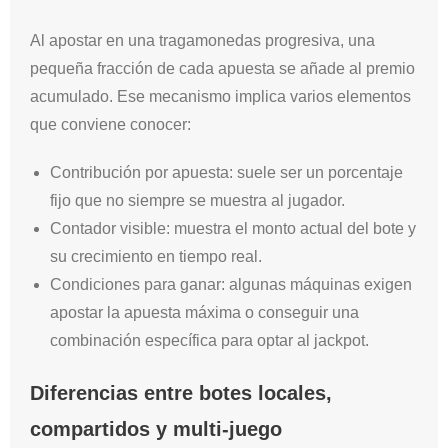
Al apostar en una tragamonedas progresiva, una
pequeña fracción de cada apuesta se añade al premio
acumulado. Ese mecanismo implica varios elementos
que conviene conocer:
Contribución por apuesta: suele ser un porcentaje
fijo que no siempre se muestra al jugador.
Contador visible: muestra el monto actual del bote y
su crecimiento en tiempo real.
Condiciones para ganar: algunas máquinas exigen
apostar la apuesta máxima o conseguir una
combinación específica para optar al jackpot.
Diferencias entre botes locales,
compartidos y multi-juego