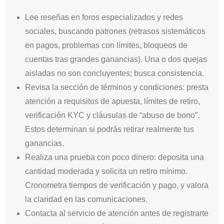
Lee reseñas en foros especializados y redes
sociales, buscando patrones (retrasos sistemáticos
en pagos, problemas con límites, bloqueos de
cuentas tras grandes ganancias). Una o dos quejas
aisladas no son concluyentes; busca consistencia.
Revisa la sección de términos y condiciones: presta
atención a requisitos de apuesta, límites de retiro,
verificación KYC y cláusulas de “abuso de bono”.
Estos determinan si podrás retirar realmente tus
ganancias.
Realiza una prueba con poco dinero: deposita una
cantidad moderada y solicita un retiro mínimo.
Cronometra tiempos de verificación y pago, y valora
la claridad en las comunicaciones.
Contacta al servicio de atención antes de registrarte