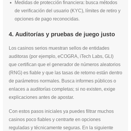
Medidas de protección financiera: busca métodos
de verificación del usuario (KYC), límites de retiro y
opciones de pago reconocidas.
4. Auditorías y pruebas de juego justo
Los casinos serios muestran sellos de entidades
auditoras (por ejemplo, eCOGRA, iTech Labs, GLI)
que certifican que el generador de números aleatorios
(RNG) es fiable y que las tasas de retorno están dentro
de parámetros normales. Busca informes públicos o
enlaces a auditorías completas; si no existen, exige
explicaciones antes de apostar.
Con estos pasos iniciales ya puedes filtrar muchos
casinos poco fiables y centrarte en opciones
reguladas y técnicamente seguras. En la siguiente