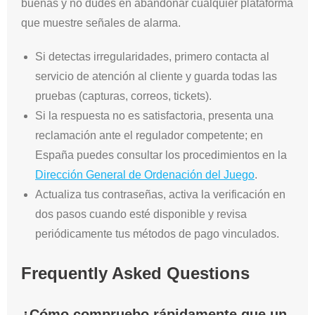
buenas y no dudes en abandonar cualquier plataforma
que muestre señales de alarma.
Si detectas irregularidades, primero contacta al
servicio de atención al cliente y guarda todas las
pruebas (capturas, correos, tickets).
Si la respuesta no es satisfactoria, presenta una
reclamación ante el regulador competente; en
España puedes consultar los procedimientos en la
Dirección General de Ordenación del Juego
.
Actualiza tus contraseñas, activa la verificación en
dos pasos cuando esté disponible y revisa
periódicamente tus métodos de pago vinculados.
Frequently Asked Questions
¿Cómo compruebo rápidamente que un