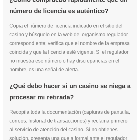
número de licencia es auténtico?
Copia el número de licencia indicado en el sitio del
casino y búsquelo en la web del organismo regulador
correspondiente; verifica que el nombre de la empresa
coincida y que la licencia esté vigente. Si el regulador
no muestra ese número o hay discrepancias en el
nombre, es una señal de alerta.
¿Qué debo hacer si un casino se niega a
procesar mi retirada?
Recopila toda la documentación (capturas de pantalla,
correos, historial de transacciones) y reclama primero
al servicio de atención del casino. Si no obtienes
solución, presenta una queja formal ante el regulador