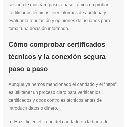
sección te mostraré paso a paso cómo comprobar
certificados técnicos, leer informes de auditoría y
evaluar la reputación y opiniones de usuarios para
tomar una decisión informada.
Cómo comprobar certificados
técnicos y la conexión segura
paso a paso
Aunque ya hemos mencionado el candado y el “https”,
es útil tener un proceso claro para verificar los
certificados y otros controles técnicos antes de
introducir datos o dinero.
Haz clic en el icono del candado en la barra de