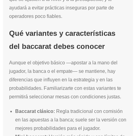
ayudará a evitar prácticas inseguras por parte de
operadores poco fiables.
Qué variantes y características
del baccarat debes conocer
Aunque el objetivo básico —apostar a la mano del
jugador, la banca o el empate— se mantiene, hay
diferencias que influyen en la estrategia y en las
probabilidades. Familiarizarte con estas variantes te
permitirá seleccionar mesas con condiciones justas.
Baccarat clásico:
Regla tradicional con comisión
en las apuestas a la banca; suele ser la versión con
mejores probabilidades para el jugador.