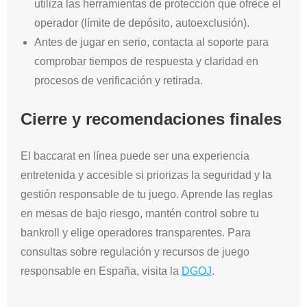
utiliza las herramientas de protección que ofrece el
operador (límite de depósito, autoexclusión).
Antes de jugar en serio, contacta al soporte para
comprobar tiempos de respuesta y claridad en
procesos de verificación y retirada.
Cierre y recomendaciones finales
El baccarat en línea puede ser una experiencia
entretenida y accesible si priorizas la seguridad y la
gestión responsable de tu juego. Aprende las reglas
en mesas de bajo riesgo, mantén control sobre tu
bankroll y elige operadores transparentes. Para
consultas sobre regulación y recursos de juego
responsable en España, visita la
DGOJ
.