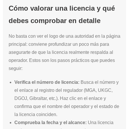
Cómo valorar una licencia y qué
debes comprobar en detalle
No basta con ver el logo de una autoridad en la página
principal: conviene profundizar un poco más para
asegurarte de que la licencia realmente respalda al
operador. Estos son los pasos prácticos que puedes
seguir:
Verifica el número de licencia:
Busca el número y
el enlace al registro del regulador (MGA, UKGC,
DGOJ, Gibraltar, etc.). Haz clic en el enlace y
confirma que el nombre del operador y el estado de
la licencia coinciden.
Comprueba la fecha y el alcance:
Una licencia