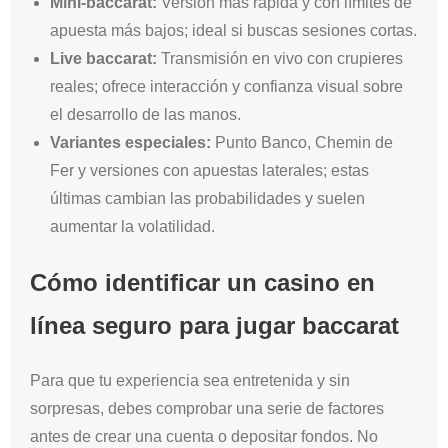
Mini-baccarat:
Versión más rápida y con límites de
apuesta más bajos; ideal si buscas sesiones cortas.
Live baccarat:
Transmisión en vivo con crupieres
reales; ofrece interacción y confianza visual sobre
el desarrollo de las manos.
Variantes especiales:
Punto Banco, Chemin de
Fer y versiones con apuestas laterales; estas
últimas cambian las probabilidades y suelen
aumentar la volatilidad.
Cómo identificar un casino en
línea seguro para jugar baccarat
Para que tu experiencia sea entretenida y sin
sorpresas, debes comprobar una serie de factores
antes de crear una cuenta o depositar fondos. No