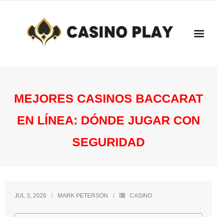
Skip
to
content
MEJORES CASINOS BACCARAT
EN LÍNEA: DÓNDE JUGAR CON
SEGURIDAD
JUL 3, 2026
MARK PETERSON
CASINO