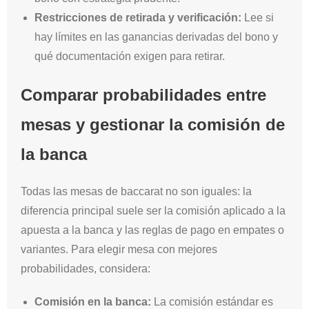
Restricciones de retirada y verificación:
Lee si
hay límites en las ganancias derivadas del bono y
qué documentación exigen para retirar.
Comparar probabilidades entre
mesas y gestionar la comisión de
la banca
Todas las mesas de baccarat no son iguales: la
diferencia principal suele ser la comisión aplicado a la
apuesta a la banca y las reglas de pago en empates o
variantes. Para elegir mesa con mejores
probabilidades, considera:
Comisión en la banca:
La comisión estándar es