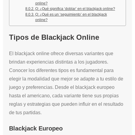
online?
Q: ¿Qué significa ‘doblar’ en el blackjack online?
Q: ¿Qué es un ‘seguimiento’ en el blackjack
online?
Tipos de Blackjack Online
El blackjack online ofrece diversas variantes que
brindan experiencias distintas a los jugadores.
Conocer los diferentes tipos es fundamental para
elegir la modalidad que mejor se adapte a tu estilo de
juego y preferencias. Desde el blackjack europeo
hasta el americano, cada variante tiene sus propias
reglas y estrategias que pueden influir en el resultado
de tus partidas.
Blackjack Europeo