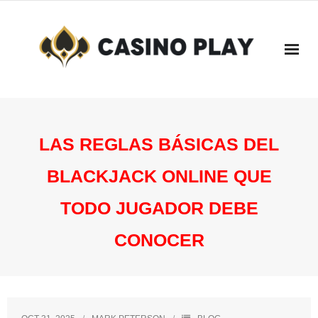
Skip
to
content
LAS REGLAS BÁSICAS DEL
BLACKJACK ONLINE QUE
TODO JUGADOR DEBE
CONOCER