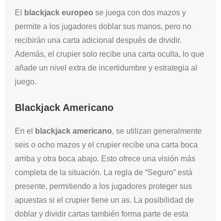
El
blackjack europeo
se juega con dos mazos y
permite a los jugadores doblar sus manos, pero no
recibirán una carta adicional después de dividir.
Además, el crupier solo recibe una carta oculta, lo que
añade un nivel extra de incertidumbre y estrategia al
juego.
Blackjack Americano
En el
blackjack americano
, se utilizan generalmente
seis o ocho mazos y el crupier recibe una carta boca
arriba y otra boca abajo. Esto ofrece una visión más
completa de la situación. La regla de “Seguro” está
presente, permitiendo a los jugadores proteger sus
apuestas si el crupier tiene un as. La posibilidad de
doblar y dividir cartas también forma parte de esta