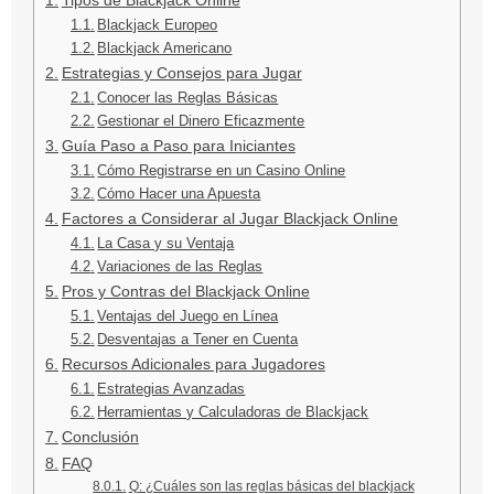
Tipos de Blackjack Online
Blackjack Europeo
Blackjack Americano
Estrategias y Consejos para Jugar
Conocer las Reglas Básicas
Gestionar el Dinero Eficazmente
Guía Paso a Paso para Iniciantes
Cómo Registrarse en un Casino Online
Cómo Hacer una Apuesta
Factores a Considerar al Jugar Blackjack Online
La Casa y su Ventaja
Variaciones de las Reglas
Pros y Contras del Blackjack Online
Ventajas del Juego en Línea
Desventajas a Tener en Cuenta
Recursos Adicionales para Jugadores
Estrategias Avanzadas
Herramientas y Calculadoras de Blackjack
Conclusión
FAQ
Q: ¿Cuáles son las reglas básicas del blackjack