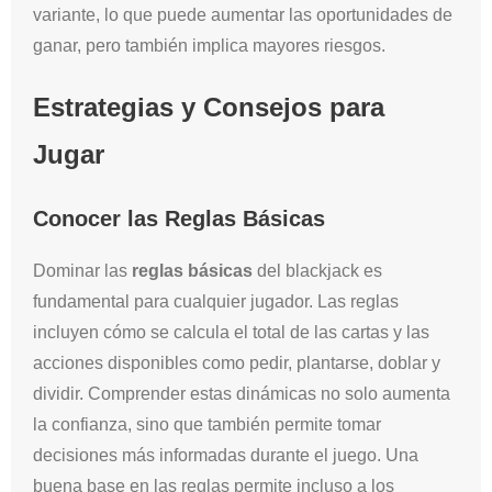
variante, lo que puede aumentar las oportunidades de
ganar, pero también implica mayores riesgos.
Estrategias y Consejos para
Jugar
Conocer las Reglas Básicas
Dominar las
reglas básicas
del blackjack es
fundamental para cualquier jugador. Las reglas
incluyen cómo se calcula el total de las cartas y las
acciones disponibles como pedir, plantarse, doblar y
dividir. Comprender estas dinámicas no solo aumenta
la confianza, sino que también permite tomar
decisiones más informadas durante el juego. Una
buena base en las reglas permite incluso a los