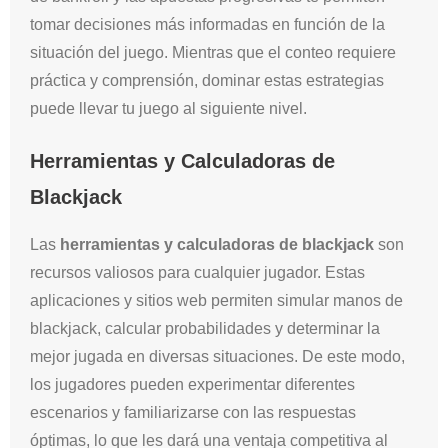
tomar decisiones más informadas en función de la
situación del juego. Mientras que el conteo requiere
práctica y comprensión, dominar estas estrategias
puede llevar tu juego al siguiente nivel.
Herramientas y Calculadoras de
Blackjack
Las
herramientas y calculadoras de blackjack
son
recursos valiosos para cualquier jugador. Estas
aplicaciones y sitios web permiten simular manos de
blackjack, calcular probabilidades y determinar la
mejor jugada en diversas situaciones. De este modo,
los jugadores pueden experimentar diferentes
escenarios y familiarizarse con las respuestas
óptimas, lo que les dará una ventaja competitiva al