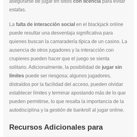
asegurarse de jugar en sitios
con licencia
para evitar
estafas.
La
falta de interacción social
en el blackjack online
puede resultar una desventaja significativa para
quienes buscan la camaradería típica de un casino. La
ausencia de otros jugadores y la interacción con
crupieres pueden hacer que el juego se sienta
solitario. Adicionalmente, la posibilidad de
jugar sin
límites
puede ser riesgosa; algunos jugadores,
distraídos por la facilidad del acceso, pueden olvidar
establecer límites y terminar apostando más de lo que
pueden permitirse, lo que resalta la importancia de la
autodisciplina y la gestión de bankroll al jugar online.
Recursos Adicionales para