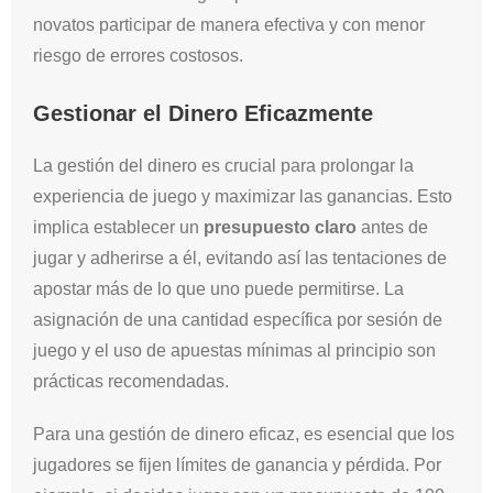
novatos participar de manera efectiva y con menor
riesgo de errores costosos.
Gestionar el Dinero Eficazmente
La gestión del dinero es crucial para prolongar la
experiencia de juego y maximizar las ganancias. Esto
implica establecer un
presupuesto claro
antes de
jugar y adherirse a él, evitando así las tentaciones de
apostar más de lo que uno puede permitirse. La
asignación de una cantidad específica por sesión de
juego y el uso de apuestas mínimas al principio son
prácticas recomendadas.
Para una gestión de dinero eficaz, es esencial que los
jugadores se fijen límites de ganancia y pérdida. Por