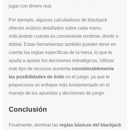
jugar con dinero real.
Por ejemplo, algunas calculadoras de blackjack
ofrecen análisis detallados sobre cada mano,
indicándote cuándo es conveniente rendirse, dividir o
doblar. Estas herramientas también pueden tener en
cuenta las reglas específicas de la mesa, lo que te
ayuda a ajustar tus decisiones estratégicas. Utilizar
este tipo de recursos aumenta
considerablemente
las posibilidades de éxito
en el juego, ya que te
proporciona un enfoque más fundamentado en el
manejo de tus apuestas y decisiones de juego.
Conclusión
Finalmente, dominar las
reglas básicas del blackjack