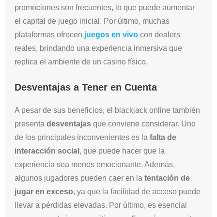
promociones son frecuentes, lo que puede aumentar
el capital de juego inicial. Por último, muchas
plataformas ofrecen
juegos en vivo
con dealers
reales, brindando una experiencia inmersiva que
replica el ambiente de un casino físico.
Desventajas a Tener en Cuenta
A pesar de sus beneficios, el blackjack online también
presenta
desventajas
que conviene considerar. Uno
de los principales inconvenientes es la
falta de
interacción social
, que puede hacer que la
experiencia sea menos emocionante. Además,
algunos jugadores pueden caer en la
tentación de
jugar en exceso
, ya que la facilidad de acceso puede
llevar a pérdidas elevadas. Por último, es esencial