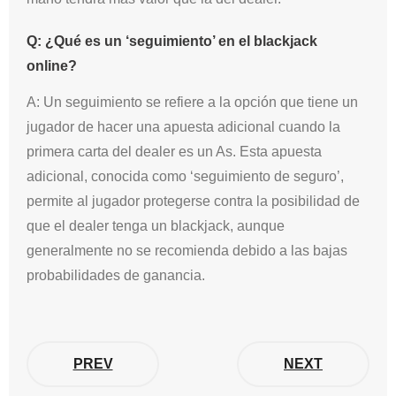
Q: ¿Qué es un ‘seguimiento’ en el blackjack
online?
A: Un seguimiento se refiere a la opción que tiene un
jugador de hacer una apuesta adicional cuando la
primera carta del dealer es un As. Esta apuesta
adicional, conocida como ‘seguimiento de seguro’,
permite al jugador protegerse contra la posibilidad de
que el dealer tenga un blackjack, aunque
generalmente no se recomienda debido a las bajas
probabilidades de ganancia.
PREV
NEXT