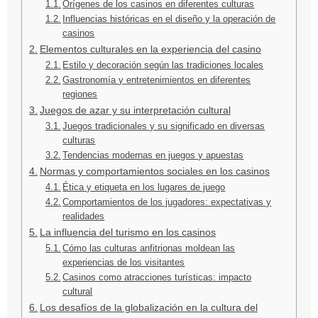
Orígenes de los casinos en diferentes culturas
Influencias históricas en el diseño y la operación de
casinos
Elementos culturales en la experiencia del casino
Estilo y decoración según las tradiciones locales
Gastronomía y entretenimientos en diferentes
regiones
Juegos de azar y su interpretación cultural
Juegos tradicionales y su significado en diversas
culturas
Tendencias modernas en juegos y apuestas
Normas y comportamientos sociales en los casinos
Ética y etiqueta en los lugares de juego
Comportamientos de los jugadores: expectativas y
realidades
La influencia del turismo en los casinos
Cómo las culturas anfitrionas moldean las
experiencias de los visitantes
Casinos como atracciones turísticas: impacto
cultural
Los desafíos de la globalización en la cultura del