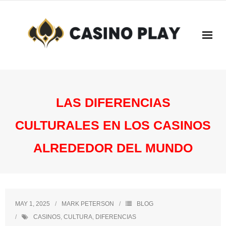
Skip
to
content
LAS DIFERENCIAS
CULTURALES EN LOS CASINOS
ALREDEDOR DEL MUNDO
MAY 1, 2025
MARK PETERSON
BLOG
CASINOS
,
CULTURA
,
DIFERENCIAS