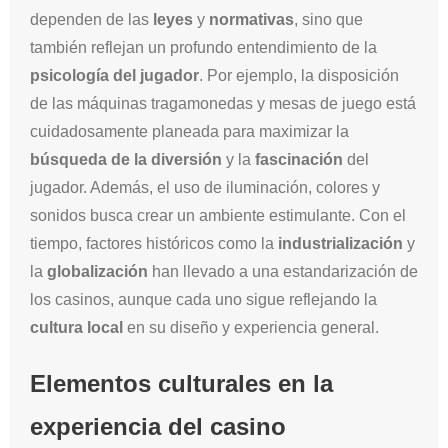
dependen de las
leyes
y
normativas
, sino que
también reflejan un profundo entendimiento de la
psicología del jugador
. Por ejemplo, la disposición
de las máquinas tragamonedas y mesas de juego está
cuidadosamente planeada para maximizar la
búsqueda de la diversión
y la
fascinación
del
jugador. Además, el uso de iluminación, colores y
sonidos busca crear un ambiente estimulante. Con el
tiempo, factores históricos como la
industrialización
y
la
globalización
han llevado a una estandarización de
los casinos, aunque cada uno sigue reflejando la
cultura local
en su diseño y experiencia general.
Elementos culturales en la
experiencia del casino