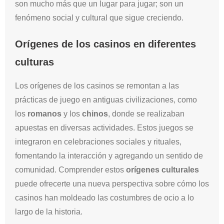
son mucho más que un lugar para jugar; son un
fenómeno social y cultural que sigue creciendo.
Orígenes de los casinos en diferentes
culturas
Los orígenes de los casinos se remontan a las
prácticas de juego en antiguas civilizaciones, como
los
romanos
y los
chinos
, donde se realizaban
apuestas en diversas actividades. Estos juegos se
integraron en celebraciones sociales y rituales,
fomentando la interacción y agregando un sentido de
comunidad. Comprender estos
orígenes culturales
puede ofrecerte una nueva perspectiva sobre cómo los
casinos han moldeado las costumbres de ocio a lo
largo de la historia.