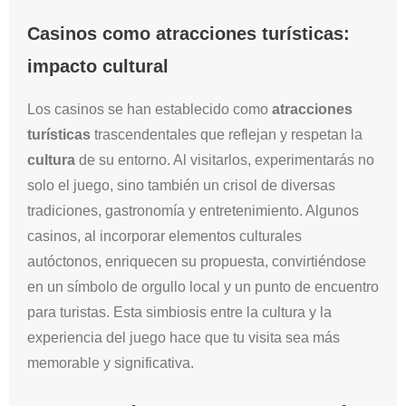
Casinos como atracciones turísticas:
impacto cultural
Los casinos se han establecido como
atracciones
turísticas
trascendentales que reflejan y respetan la
cultura
de su entorno. Al visitarlos, experimentarás no
solo el juego, sino también un crisol de diversas
tradiciones, gastronomía y entretenimiento. Algunos
casinos, al incorporar elementos culturales
autóctonos, enriquecen su propuesta, convirtiéndose
en un símbolo de orgullo local y un punto de encuentro
para turistas. Esta simbiosis entre la cultura y la
experiencia del juego hace que tu visita sea más
memorable y significativa.