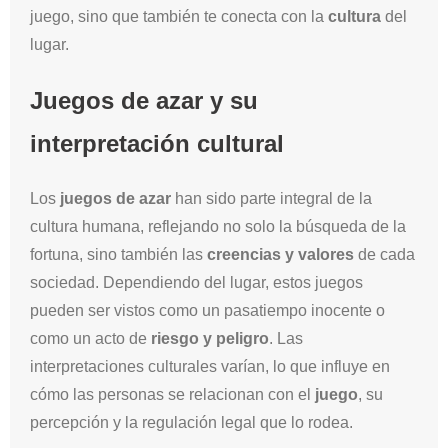
juego, sino que también te conecta con la
cultura
del
lugar.
Juegos de azar y su
interpretación cultural
Los
juegos de azar
han sido parte integral de la
cultura humana, reflejando no solo la búsqueda de la
fortuna, sino también las
creencias y valores
de cada
sociedad. Dependiendo del lugar, estos juegos
pueden ser vistos como un pasatiempo inocente o
como un acto de
riesgo y peligro
. Las
interpretaciones culturales varían, lo que influye en
cómo las personas se relacionan con el
juego
, su
percepción y la regulación legal que lo rodea.