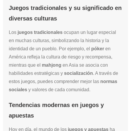
Juegos tradicionales y su significado en
diversas culturas
Los
juegos tradicionales
ocupan un lugar especial
en muchas culturas, simbolizando la historia y la
identidad de un pueblo. Por ejemplo, el
póker
en
América refleja la cultura de riesgo y recompensa,
mientras que el
mahjong
en Asia se asocia con
habilidades estratégicas y
socialización
. A través de
estos juegos, puedes comprender mejor las
normas
sociales
y valores de cada comunidad.
Tendencias modernas en juegos y
apuestas
Hoy en día, el mundo de los
juegos y apuestas
ha