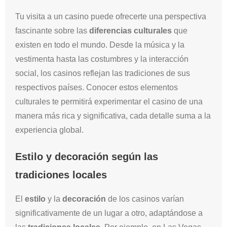
Tu visita a un casino puede ofrecerte una perspectiva
fascinante sobre las
diferencias culturales
que
existen en todo el mundo. Desde la música y la
vestimenta hasta las costumbres y la interacción
social, los casinos reflejan las tradiciones de sus
respectivos países. Conocer estos elementos
culturales te permitirá experimentar el casino de una
manera más rica y significativa, cada detalle suma a la
experiencia global.
Estilo y decoración según las
tradiciones locales
El
estilo
y la
decoración
de los casinos varían
significativamente de un lugar a otro, adaptándose a