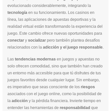
evolucionado considerablemente, integrando la
tecnología
en su funcionamiento. Los casinos en
línea, las aplicaciones de apuestas deportivas y la
realidad virtual están transformando la experiencia del
juego. Este cambio ofrece nuevas oportunidades para
conectar
y
socializar
pero también plantea desafíos
relacionados con la
adicción y el juego responsable
.
Las
tendencias modernas
en juegos y apuestas no
solo ofrecen comodidad, sino que también han creado
un entorno más accesible para que tú disfrutes de tus
juegos favoritos desde cualquier lugar. Sin embargo,
es imperativo que seas consciente de los
riesgos
asociados con el juego online, como la posibilidad de
la
adicción
y la pérdida financiera. Invierte tiempo en
entender las herramientas de
responsabilidad
que