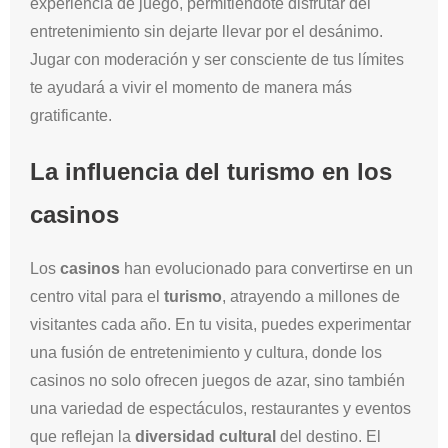
experiencia de juego, permitiéndote disfrutar del
entretenimiento sin dejarte llevar por el desánimo.
Jugar con moderación y ser consciente de tus límites
te ayudará a vivir el momento de manera más
gratificante.
La influencia del turismo en los
casinos
Los
casinos
han evolucionado para convertirse en un
centro vital para el
turismo
, atrayendo a millones de
visitantes cada año. En tu visita, puedes experimentar
una fusión de entretenimiento y cultura, donde los
casinos no solo ofrecen juegos de azar, sino también
una variedad de espectáculos, restaurantes y eventos
que reflejan la
diversidad cultural
del destino. El