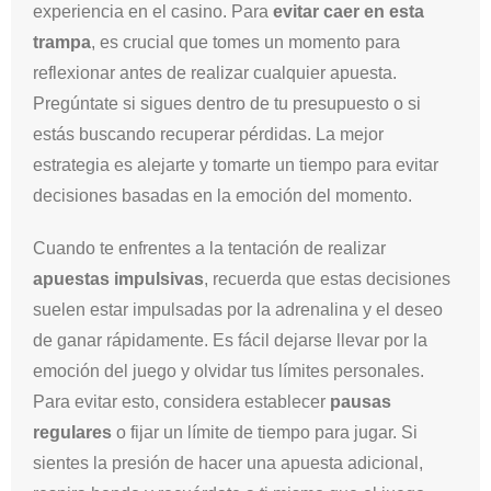
experiencia en el casino. Para
evitar caer en esta
trampa
, es crucial que tomes un momento para
reflexionar antes de realizar cualquier apuesta.
Pregúntate si sigues dentro de tu presupuesto o si
estás buscando recuperar pérdidas. La mejor
estrategia es alejarte y tomarte un tiempo para evitar
decisiones basadas en la emoción del momento.
Cuando te enfrentes a la tentación de realizar
apuestas impulsivas
, recuerda que estas decisiones
suelen estar impulsadas por la adrenalina y el deseo
de ganar rápidamente. Es fácil dejarse llevar por la
emoción del juego y olvidar tus límites personales.
Para evitar esto, considera establecer
pausas
regulares
o fijar un límite de tiempo para jugar. Si
sientes la presión de hacer una apuesta adicional,