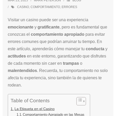
MAR 23, 2025
MARK PETERSON
BLOG
CASINO
,
COMPORTAMIENTO
,
ERRORES
Visitar un casino puede ser una experiencia
emocionante
y
gratificante
, pero es fundamental que
conozcas el
comportamiento apropiado
para evitar
errores comunes que podrían arruinar tu tiempo. En
este artículo, aprenderás cómo manejar tu
conducta
y
actitudes
en este entorno, garantizando que disfrutes
de cada momento sin caer en
trampas
o
malentendidos
. Recuerda, tu comportamiento no solo
afecta tu experiencia, sino también la de quienes te
rodean.
Table of Contents
La Etiqueta en el Casino
Comportamiento Apropiado en las Mesas