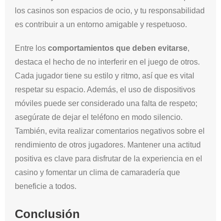
los casinos son espacios de ocio, y tu responsabilidad
es contribuir a un entorno amigable y respetuoso.
Entre los
comportamientos que deben evitarse
,
destaca el hecho de no interferir en el juego de otros.
Cada jugador tiene su estilo y ritmo, así que es vital
respetar su espacio. Además, el uso de dispositivos
móviles puede ser considerado una falta de respeto;
asegúrate de dejar el teléfono en modo silencio.
También, evita realizar comentarios negativos sobre el
rendimiento de otros jugadores. Mantener una actitud
positiva es clave para disfrutar de la experiencia en el
casino y fomentar un clima de camaradería que
beneficie a todos.
Conclusión