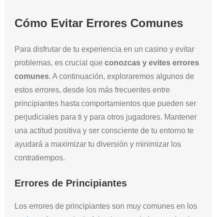
Cómo Evitar Errores Comunes
Para disfrutar de tu experiencia en un casino y evitar
problemas, es crucial que
conozcas y evites errores
comunes
. A continuación, exploraremos algunos de
estos errores, desde los más frecuentes entre
principiantes hasta comportamientos que pueden ser
perjudiciales para ti y para otros jugadores. Mantener
una actitud positiva y ser consciente de tu entorno te
ayudará a maximizar tu diversión y minimizar los
contratiempos.
Errores de Principiantes
Los errores de principiantes son muy comunes en los