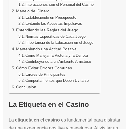
Interacciones con el Personal del Casino
Manejo del Dinero
Estableciendo un Presupuesto
Evitando las Apuestas Impulsivas
Entendiendo las Reglas del Juego
Normas Específicas de Cada Juego
Importancia de la Educación en el Juego
Manteniendo una Actitud Positiva
Cómo Manejar la Victoria y la Derrota
Contribuyendo a un Ambiente Amistoso
Cómo Evitar Errores Comunes
Errores de Principiantes
Comportamientos que Deben Evitarse
Conclusión
La Etiqueta en el Casino
La
etiqueta en el casino
es fundamental para disfrutar
de una experiencia positiva y respetuosa. Al visitar un