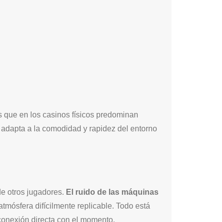
as que en los casinos físicos predominan
e adapta a la comodidad y rapidez del entorno
de otros jugadores.
El ruido de las máquinas
tmósfera difícilmente replicable. Todo está
 conexión directa con el momento.