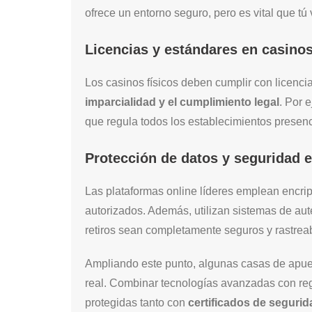
ofrece un entorno seguro, pero es vital que tú 
Licencias y estándares en casinos
Los casinos físicos deben cumplir con licenc
imparcialidad y el cumplimiento legal
. Por 
que regula todos los establecimientos presenc
Protección de datos y seguridad e
Las plataformas online líderes emplean encrip
autorizados. Además, utilizan sistemas de au
retiros sean completamente seguros y rastrea
Ampliando este punto, algunas casas de apuest
real. Combinar tecnologías avanzadas con regu
protegidas tanto con
certificados de seguri