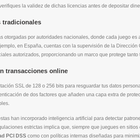
verifiques la validez de dichas licencias antes de depositar dine
 tradicionales
ias otorgadas por autoridades nacionales, donde cada juego es 
ejemplo, en España, cuentas con la supervisión de la Direcció
iales autorizados, proporcionando un marco que protege tanto t
n transacciones online
tación SSL de 128 o 256 bits para resguardar tus datos persona
tenticación de dos factores que añaden una capa extra de prote
bles.
as han incorporado inteligencia artificial para detectar patro
laciones estrictas implica que, siempre que juegues en sitios c
dad PCI DSS
como con políticas internas diseñadas para minimiz