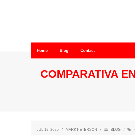
Skip
to
content
Home
Blog
Contact
COMPARATIVA EN
JUL 12, 2025
MARK PETERSON
BLOG