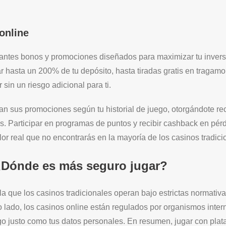
online
antes bonos y promociones diseñados para maximizar tu inversió
hasta un 200% de tu depósito, hasta tiradas gratis en tragamo
sin un riesgo adicional para ti.
n sus promociones según tu historial de juego, otorgándote r
s. Participar en programas de puntos y recibir cashback en pér
r real que no encontrarás en la mayoría de los casinos tradici
¿Dónde es más seguro jugar?
a que los casinos tradicionales operan bajo estrictas normativ
tro lado, los casinos online están regulados por organismos i
go justo como tus datos personales. En resumen, jugar con plataf