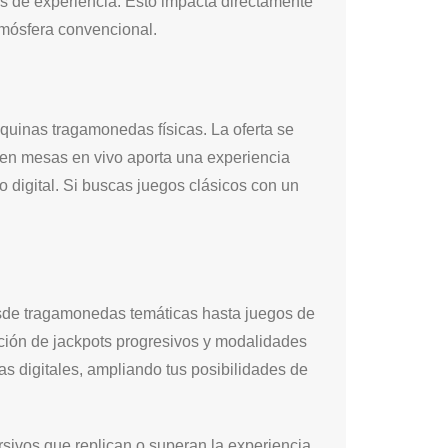
es de experiencia. Esto impacta directamente
atmósfera convencional.
áquinas tragamonedas físicas. La oferta se
a en mesas en vivo aporta una experiencia
 digital. Si buscas juegos clásicos con un
desde tragamonedas temáticas hasta juegos de
ación de jackpots progresivos y modalidades
s digitales, ampliando tus posibilidades de
sivos que replican o superan la experiencia