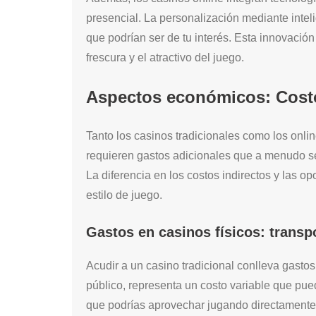
presencial. La personalización mediante inteli
que podrían ser de tu interés. Esta innovación
frescura y el atractivo del juego.
Aspectos económicos: Costo
Tanto los casinos tradicionales como los onli
requieren gastos adicionales que a menudo se
La diferencia en los costos indirectos y las 
estilo de juego.
Gastos en casinos físicos: transp
Acudir a un casino tradicional conlleva gastos
público, representa un costo variable que pue
que podrías aprovechar jugando directamente 