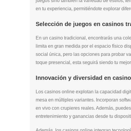
juegos sino también la variedad de estilos, t
en tu experiencia, permitiéndote explorar difer
Selección de juegos en casinos tr
En un casino tradicional, encontrarás una col
limita en gran medida por el espacio físico d
social única, pero las opciones para probar v
toque presencial, esta seguirá siendo tu mejo
Innovación y diversidad en casino
Los casinos online explotan la capacidad digi
mesa en múltiples variantes. Incorporan soft
en vivo con crupieres reales. Además, puedes 
entretenimiento y ganancias desde tu dispositi
Además, los casinos online integran tecnologí