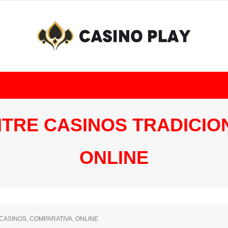
TRE CASINOS TRADICIO
ONLINE
CASINOS
,
COMPARATIVA
,
ONLINE