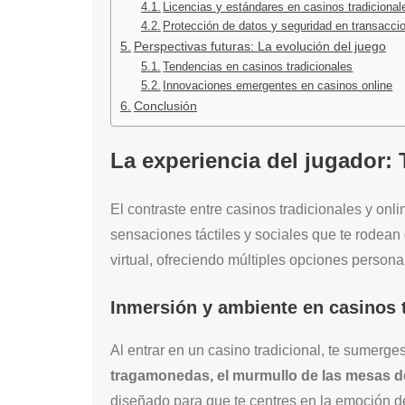
Licencias y estándares en casinos tradicional
Protección de datos y seguridad en transacci
Perspectivas futuras: La evolución del juego
Tendencias en casinos tradicionales
Innovaciones emergentes en casinos online
Conclusión
La experiencia del jugador: 
El contraste entre casinos tradicionales y onl
sensaciones táctiles y sociales que te rodean 
virtual, ofreciendo múltiples opciones persona
Inmersión y ambiente en casinos 
Al entrar en un casino tradicional, te sumerge
tragamonedas, el murmullo de las mesas de
diseñado para que te centres en la emoción de