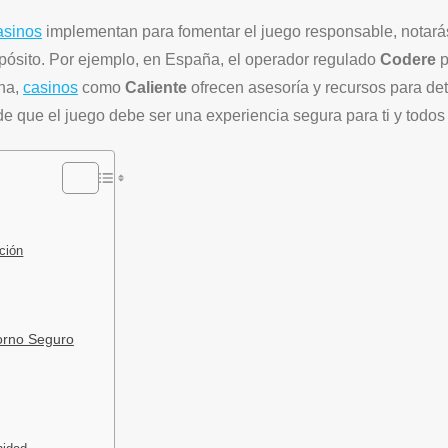
asinos
implementan para fomentar el juego responsable, notará
epósito. Por ejemplo, en España, el operador regulado
Codere
p
ina,
casinos
como
Caliente
ofrecen asesoría y recursos para de
de que el juego debe ser una experiencia segura para ti y todos 
ción
orno Seguro