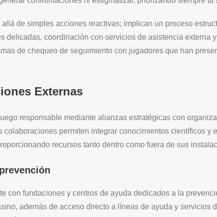
enerar confrontaciones ni estigmatizar, priorizando siempre tu
s allá de simples acciones reactivas; implican un proceso estr
s delicadas, coordinación con servicios de asistencia externa 
mas de chequeo de seguimiento con jugadores que han present
iones Externas
juego responsable mediante alianzas estratégicas con organiz
as colaboraciones permiten integrar conocimientos científicos y
roporcionando recursos tanto dentro como fuera de sus instala
 prevención
e con fundaciones y centros de ayuda dedicados a la prevenció
casino, además de acceso directo a líneas de ayuda y servicios