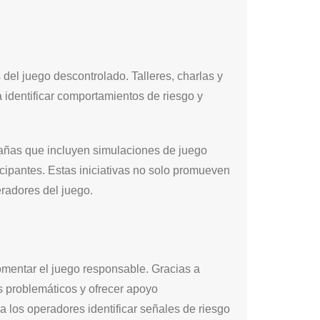
 del juego descontrolado. Talleres, charlas y
a identificar comportamientos de riesgo y
pañas que incluyen simulaciones de juego
cipantes. Estas iniciativas no solo promueven
eradores del juego.
omentar el juego responsable. Gracias a
s problemáticos y ofrecer apoyo
 a los operadores identificar señales de riesgo