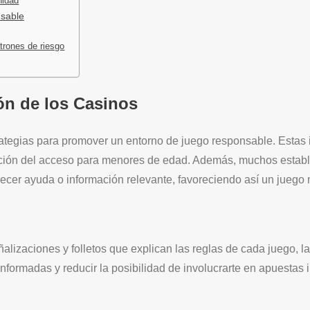
nidad
nsable
trones de riesgo
ón de los Casinos
ategias para promover un entorno de juego responsable. Estas 
itación del acceso para menores de edad. Además, muchos esta
ecer ayuda o información relevante, favoreciendo así un juego 
ñalizaciones y folletos que explican las reglas de cada juego, l
informadas y reducir la posibilidad de involucrarte en apuestas