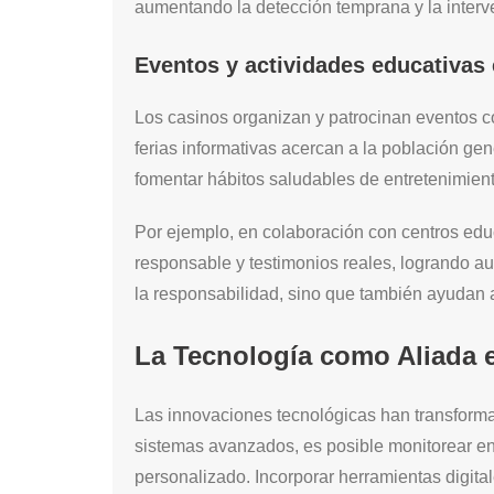
aumentando la detección temprana y la interve
Eventos y actividades educativas
Los casinos organizan y patrocinan eventos com
ferias informativas acercan a la población gen
fomentar hábitos saludables de entretenimient
Por ejemplo, en colaboración con centros edu
responsable y testimonios reales, logrando a
la responsabilidad, sino que también ayudan a
La Tecnología como Aliada 
Las innovaciones tecnológicas han transforma
sistemas avanzados, es posible monitorear en
personalizado. Incorporar herramientas digital