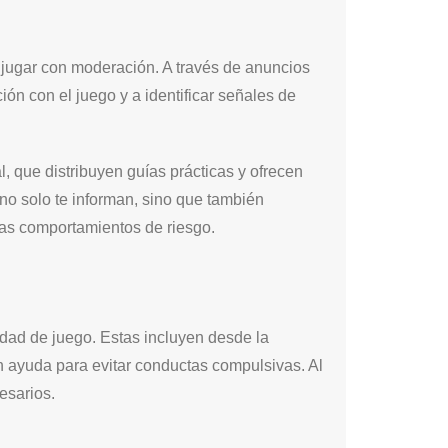
 jugar con moderación. A través de anuncios
ción con el juego y a identificar señales de
 que distribuyen guías prácticas y ofrecen
no solo te informan, sino que también
tas comportamientos de riesgo.
dad de juego. Estas incluyen desde la
n ayuda para evitar conductas compulsivas. Al
esarios.