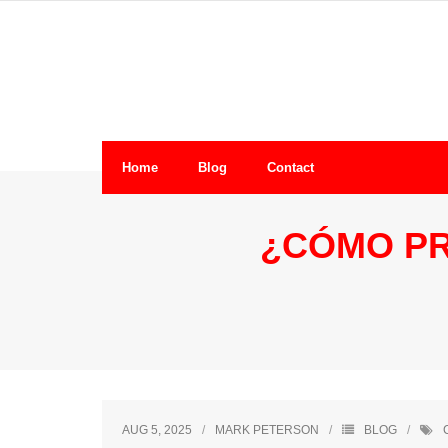
Skip
to
content
Home
Blog
Contact
¿CÓMO PR
AUG 5, 2025
MARK PETERSON
BLOG