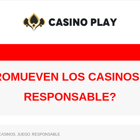
OMUEVEN LOS CASINOS
RESPONSABLE?
CASINOS
,
JUEGO
,
RESPONSABLE